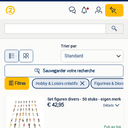
Modélisme | Figurines & Dioramas
Trier par
Toutes les distances…
Sauvegarder votre recherche
Filtres
Hobby & Loisirs créatifs
Figurines & Diora
Set figuren divers - 50 stuks - eigen merk
€ 42,95
Détails
Pub au top