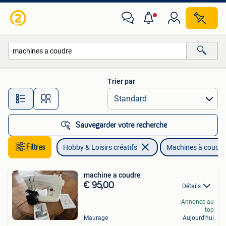
Machines à coudre & Accessoires
Trier par
Toutes les distances…
Sauvegarder votre recherche
Filtres
Hobby & Loisirs créatifs
Machines à coudre
machine a coudre
€ 95,00
Détails
Annonce au
top
Maurage
Aujourd'hui