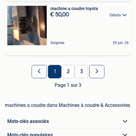
machine a coudre toyota
€ 50,00
Détails
Soignies
29 juil. 26
1
2
3
Page 1 sur 3
machines a coudre dans Machines à coudre & Accessoires
Mots-clés associés
Mots-clés populaires