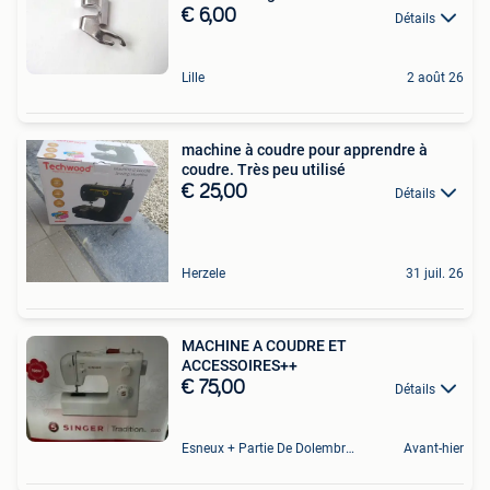
€ 6,00
Détails
Lille
2 août 26
machine à coudre pour apprendre à
coudre. Très peu utilisé
€ 25,00
Détails
Herzele
31 juil. 26
MACHINE A COUDRE ET
ACCESSOIRES++
€ 75,00
Détails
Esneux + Partie De Dolembreux
Avant-hier