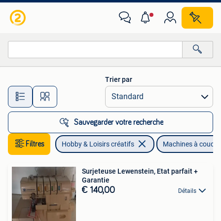
Machines à coudre & Accessoires
Trier par
Toutes les distances…
Sauvegarder votre recherche
Filtres
Hobby & Loisirs créatifs
Machines à coudre
Surjeteuse Lewenstein, Etat parfait +
Garantie
€ 140,00
Détails