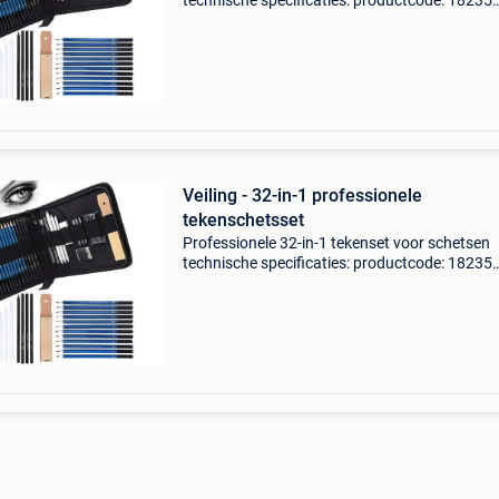
technische specificaties: productcode: 18235
potloden van verschillende hardheid 3
koolstofhardheid 3 grafiethardheid 3
hangerdiameters dubbelzijdig potloo
Veiling - 32-in-1 professionele
tekenschetsset
Professionele 32-in-1 tekenset voor schetsen
technische specificaties: productcode: 18235
potloden van verschillende hardheid 3
koolstofhardheid 3 grafiethardheid 3
hangerdiameters dubbelzijdig potloo