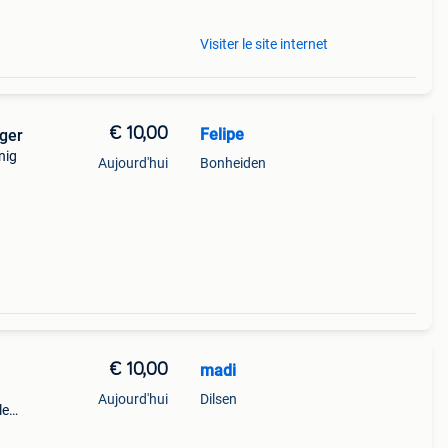
Visiter le site internet
€ 10,00
Felipe
ger
nig
Aujourd'hui
Bonheiden
€ 10,00
madi
Aujourd'hui
Dilsen
le
lsen-