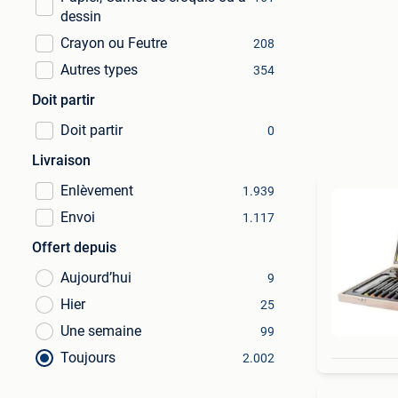
dessin
Crayon ou Feutre
208
Autres types
354
Doit partir
Doit partir
0
Livraison
Enlèvement
1.939
Envoi
1.117
Offert depuis
Aujourd’hui
9
Hier
25
Une semaine
99
Toujours
2.002