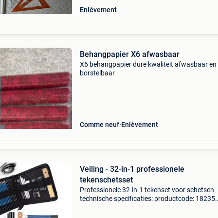
Enlèvement
Behangpapier X6 afwasbaar
X6 behangpapier dure kwaliteit afwasbaar en
borstelbaar
Comme neuf
Enlèvement
Veiling - 32-in-1 professionele
tekenschetsset
Professionele 32-in-1 tekenset voor schetsen
technische specificaties: productcode: 18235
potloden van verschillende hardheid 3
koolstofhardheid 3 grafiethardheid 3