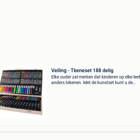
Veiling - Tkeneset 188 delig
Elke ouder zal merken dat kinderen op elke leef
anders tekenen. Met de kunstset kunt u de
ontwikkeling van uw kind vanaf 3 jaar
ondersteunen wat meer is, het maken van
tekeningen zal uw kleintje o