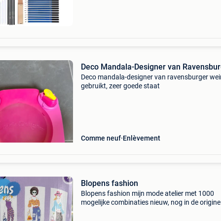
hangerdiameters dubbelzijdig potloo
Deco Mandala-Designer van Ravensbur
Deco mandala-designer van ravensburger wei
gebruikt, zeer goede staat
Comme neuf
Enlèvement
Blopens fashion
Blopens fashion mijn mode atelier met 1000
mogelijke combinaties nieuw, nog in de origine
niet geopende verpakking zelf af te halen in di
stokkem betaling cash bij afhaling