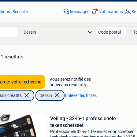
tions
Securité
Messages
Notifications
Se
Dessin
T
1 résultats
Vous serez notifié des
rder votre recherche
nouveaux résultats
irs créatifs
Dessin
Enlever les filtres
Veiling - 32-in-1 professionele
tekenschetsset
Professionele 32-in-1 tekenset voor schetsen