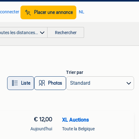
 connecter
NL
Placer une annonce
outes les distances…
Rechercher
Trier par
Liste
Photos
€ 12,00
XL Auctions
Aujourd'hui
Toute la Belgique