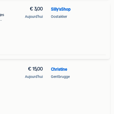
€ 3,00
Silly'sShop
jes
Aujourd'hui
Oostakker
 doos
 ook
€ 15,00
Christine
Aujourd'hui
Gentbrugge