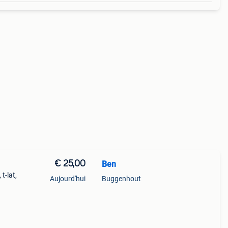
€ 25,00
Ben
t-lat,
Aujourd'hui
Buggenhout