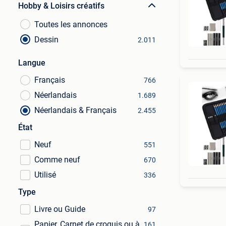
Hobby & Loisirs créatifs
Toutes les annonces
Dessin
2.011
Langue
Français
766
Néerlandais
1.689
Néerlandais & Français
2.455
État
Neuf
551
Comme neuf
670
Utilisé
336
Type
Livre ou Guide
97
Papier, Carnet de croquis ou à
161