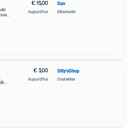
€ 15,00
San
uikt
Aujourd'hui
Diksmuide
huis
€ 3,00
Silly'sShop
,
Aujourd'hui
Oostakker
ijk