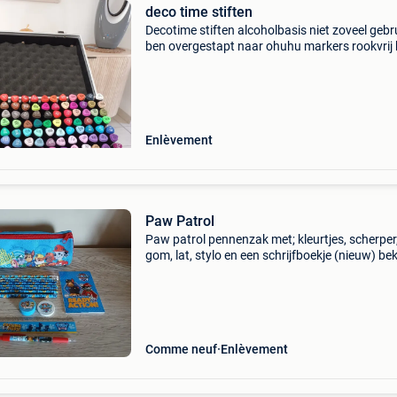
deco time stiften
Decotime stiften alcoholbasis niet zoveel gebr
ben overgestapt naar ohuhu markers rookvrij 
altijd netjes opgeborgen en verzorgd
Enlèvement
Paw Patrol
Paw patrol pennenzak met; kleurtjes, scherper
gom, lat, stylo en een schrijfboekje (nieuw) bek
gerust ook even mijn andere zoekertjes.
Comme neuf
Enlèvement