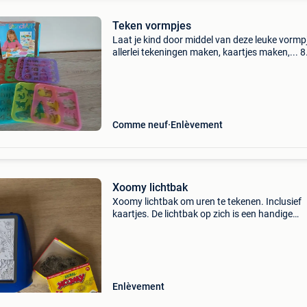
Teken vormpjes
Laat je kind door middel van deze leuke vormp
allerlei tekeningen maken, kaartjes maken,... 8
Verschillende vormpjes. Prima staat, enkel de
is wat beschadigd, verder prima! Bekijk gerust
e
Comme neuf
Enlèvement
Xoomy lichtbak
Xoomy lichtbak om uren te tekenen. Inclusief
kaartjes. De lichtbak op zich is een handige
opbergdoos voor alles.
Enlèvement