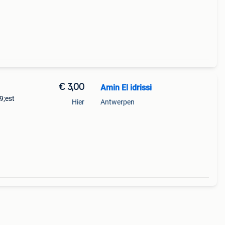
€ 3,00
Amin El idrissi
9;est
Hier
Antwerpen