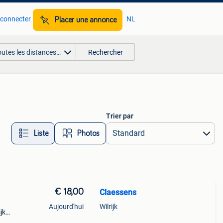
 connecter
NL
Placer une annonce
outes les distances…
Rechercher
Trier par
Liste
Photos
€ 18,00
Claessens
Aujourd'hui
Wilrijk
jk