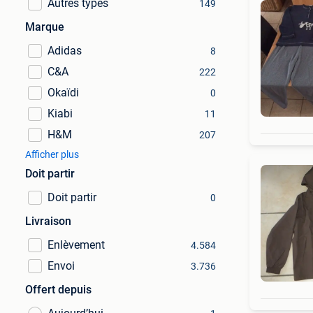
Autres types
149
Marque
Adidas
8
C&A
222
Okaïdi
0
Kiabi
11
H&M
207
Afficher plus
Doit partir
Doit partir
0
Livraison
Enlèvement
4.584
Envoi
3.736
Offert depuis