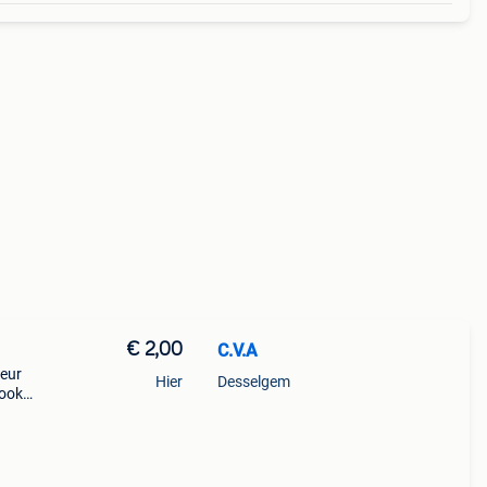
€ 2,00
C.V.A
 eur
Hier
Desselgem
 ook