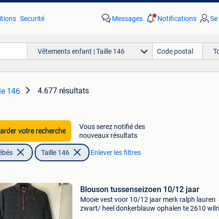
tions
Securité
Messages
Notifications
Se
Vêtements enfant | Taille 146
T
4.677 résultats
le 146
Vous serez notifié des
rder votre recherche
nouveaux résultats
ébés
Taille 146
Enlever les filtres
Blouson tussenseizoen 10/12 jaar
Mooie vest voor 10/12 jaar merk ralph lauren
zwart/ heel donkerblauw ophalen te 2610 wilri
cash betalen