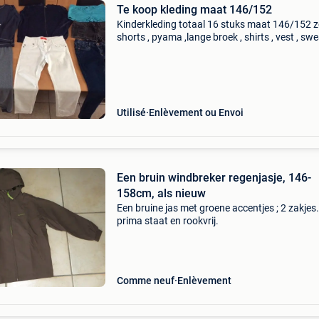
Te koop kleding maat 146/152
Kinderkleding totaal 16 stuks maat 146/152 z
shorts , pyama ,lange broek , shirts , vest , sw
enz verschillende merken zoals coolcat , only ,
bel&bo here&there enz alles in goede staa
Utilisé
Enlèvement ou Envoi
Een bruin windbreker regenjasje, 146-
158cm, als nieuw
Een bruine jas met groene accentjes ; 2 zakjes.
prima staat en rookvrij.
Comme neuf
Enlèvement