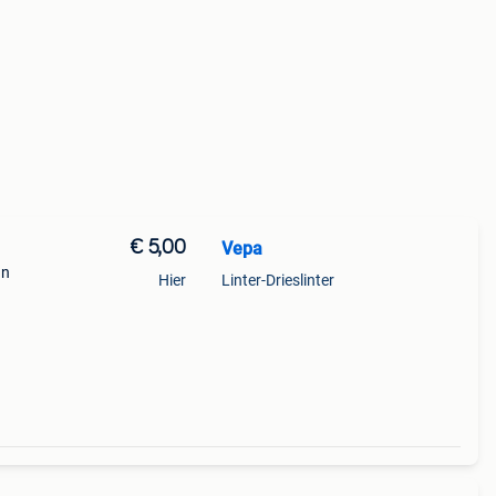
€ 5,00
Vepa
un
Hier
Linter-Drieslinter