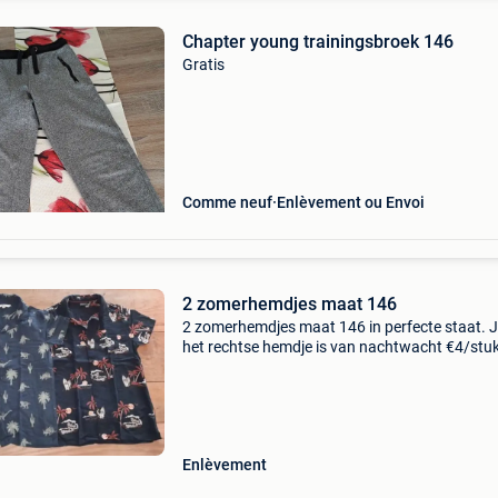
Chapter young trainingsbroek 146
Gratis
Comme neuf
Enlèvement ou Envoi
2 zomerhemdjes maat 146
2 zomerhemdjes maat 146 in perfecte staat. 
het rechtse hemdje is van nachtwacht €4/stuk
halen vlakbij de mc donalds in wetteren.
Enlèvement