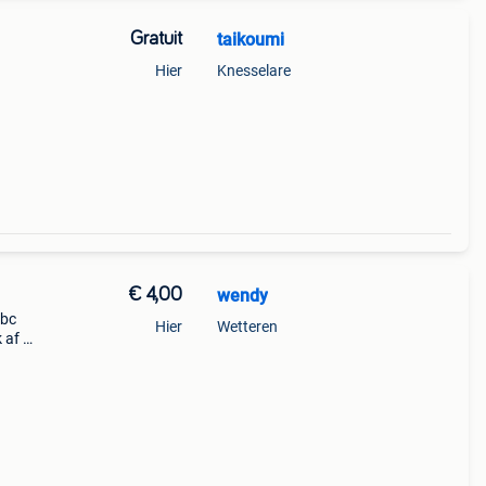
Gratuit
taikoumi
Hier
Knesselare
€ 4,00
wendy
Jbc
Hier
Wetteren
 af te