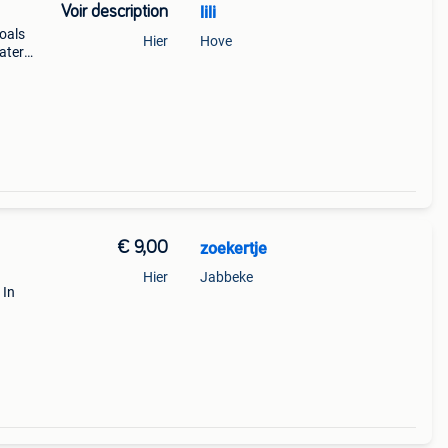
Voir description
lili
oals
Hier
Hove
eater
€ 9,00
zoekertje
Hier
Jabbeke
 In