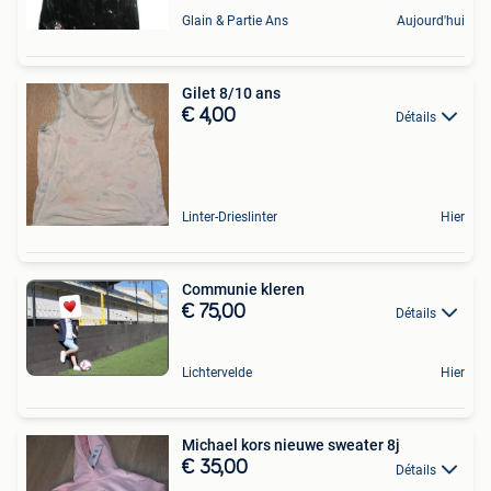
Glain & Partie Ans
Aujourd'hui
Gilet 8/10 ans
€ 4,00
Détails
Linter-Drieslinter
Hier
Communie kleren
€ 75,00
Détails
Lichtervelde
Hier
Michael kors nieuwe sweater 8j
€ 35,00
Détails