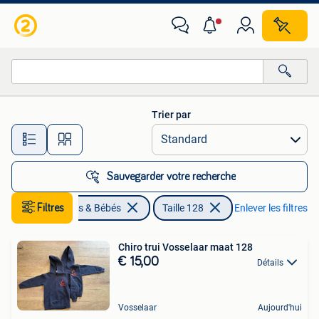
Vêtements enfant | Taille 128
Trier par
Toutes les distances…
Sauvegarder votre recherche
Filtres
Enfants & Bébés
Taille 128
Enlever les filtres
Chiro trui Vosselaar maat 128
€ 15,00
Détails
Vosselaar
Aujourd'hui