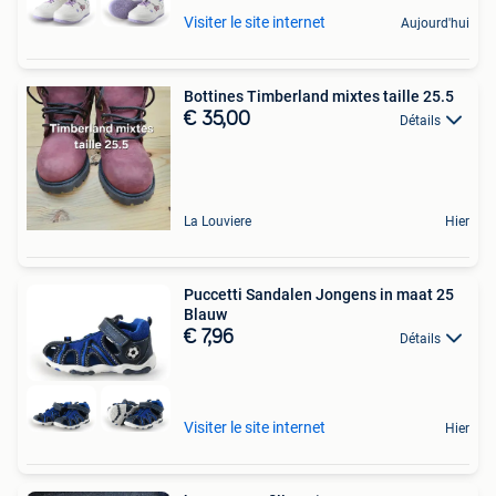
Visiter le site internet
Aujourd'hui
Bottines Timberland mixtes taille 25.5
€ 35,00
Détails
La Louviere
Hier
Puccetti Sandalen Jongens in maat 25
Blauw
€ 7,96
Détails
Visiter le site internet
Hier