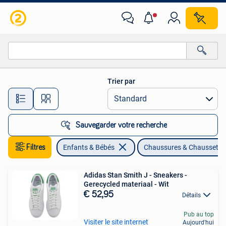
Vêtements enfant | Chaussures & Chaussettes
Trier par
Toutes les distances…
Sauvegarder votre recherche
Filtres
Enfants & Bébés
Chaussures & Chaussette
Adidas Stan Smith J - Sneakers -
Gerecycled materiaal - Wit
€ 52,95
Détails
Pub au top
Visiter le site internet
Aujourd'hui