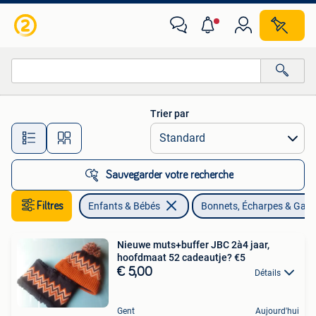
Vêtements enfant | Bonnets, Écharpes & Gants
Trier par
Toutes les distances…
Sauvegarder votre recherche
Filtres
Enfants & Bébés
Bonnets, Écharpes & Gant
Nieuwe muts+buffer JBC 2à4 jaar,
hoofdmaat 52 cadeautje? €5
€ 5,00
Détails
Gent
Aujourd'hui