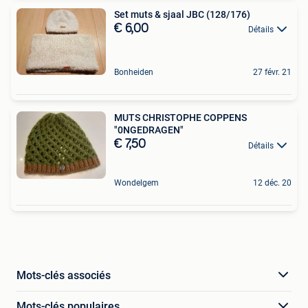
Set muts & sjaal JBC (128/176)
€ 6,00
Détails
Bonheiden
27 févr. 21
MUTS CHRISTOPHE COPPENS
"0NGEDRAGEN"
€ 7,50
Détails
Wondelgem
12 déc. 20
Mots-clés associés
Mots-clés populaires