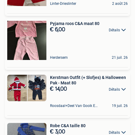
Linter-Drieslinter
2 août 26
Pyjama roos C&A maat 80
€ 6,00
Détails
Herdersem
21 juil. 26
Kerstman Outfit (+ Slofjes) & Halloween
Pak - Maat 80
€ 14,00
Détails
Roosdaal+Deel Van Gooik En Sint-Kwintens-Lennik
19 juil. 26
Robe C&A taille 80
€ 3,00
Détails