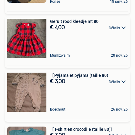
Ronse
18 janv. 26
Geruit rood kleedje mt 80
€ 4,00
Détails
Munkzwalm
28 nov. 25
【Pyjama et pyjama (taille 80)
€ 3,00
Détails
Boechout
26 nov. 25
【T-shirt en crocodile (taille 80)]