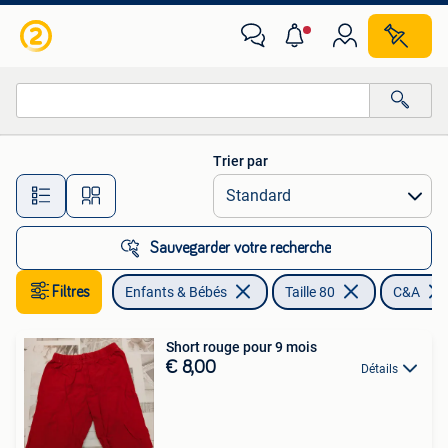
Vêtements de bébé | Taille 80
Trier par
Toutes les distances…
Sauvegarder votre recherche
Filtres
Enfants & Bébés
Taille 80
C&A
Short rouge pour 9 mois
€ 8,00
Détails