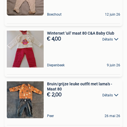
Boechout
12 juin 26
Winterset 'uil' maat 80 C&A Baby Club
€ 4,00
Détails
Diepenbeek
9 juin 26
Bruin/grijze leuke outfit met lama's -
Maat 80
€ 2,00
Détails
Peer
26 mai 26