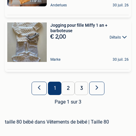
Anderlues
30 juil. 26
Jogging pour fille Miffy 1 an +
barboteuse
€ 2,00
Détails
Marke
30 juil. 26
1
2
3
Page 1 sur 3
taille 80 bébé dans Vêtements de bébé | Taille 80