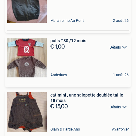
Marchienne-Au-Pont
2 août 26
pulls T80 /12 mois
€ 1,00
Détails
Anderlues
1 août 26
catimini , une salopette doublée taille
18 mois
€ 15,00
Détails
Glain & Partie Ans
Avant-hier