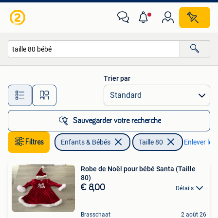
Vêtements de bébé | Taille 80
Trier par
Toutes les distances…
Sauvegarder votre recherche
Filtres
Enfants & Bébés
Taille 80
Enlever les 
Robe de Noël pour bébé Santa (Taille
80)
€ 8,00
Détails
Brasschaat
2 août 26