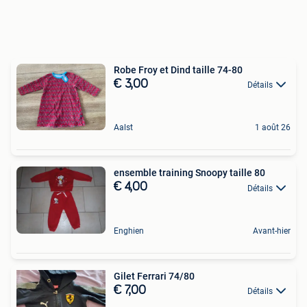
Robe Froy et Dind taille 74-80
€ 3,00
Détails
Aalst
1 août 26
ensemble training Snoopy taille 80
€ 4,00
Détails
Enghien
Avant-hier
Gilet Ferrari 74/80
€ 7,00
Détails