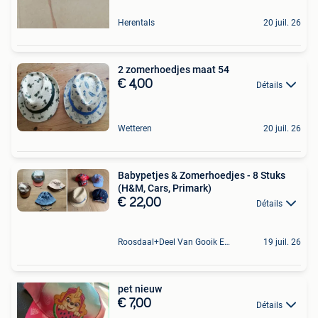
Herentals
20 juil. 26
2 zomerhoedjes maat 54
€ 4,00
Détails
Wetteren
20 juil. 26
Babypetjes & Zomerhoedjes - 8 Stuks
(H&M, Cars, Primark)
€ 22,00
Détails
Roosdaal+Deel Van Gooik En Sint-Kwintens-Lennik
19 juil. 26
pet nieuw
€ 7,00
Détails