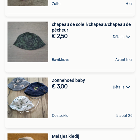
Zulte
Hier
chapeau de soleil/chapeau/chapeau de
pêcheur
€ 2,50
Détails
Bavikhove
Avant-hier
Zonnehoed baby
€ 3,00
Détails
Oosteeklo
5 août 26
Meisjes kledij