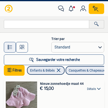
Vêtements de bébé | Casquettes & Chapeaux
Trier par
Toutes les distances…
Sauvegarder votre recherche
Filtres
Enfants & Bébés
Casquettes & Chapeaux
Nieuw zonnehoedje maat 44
€ 15,00
Détails