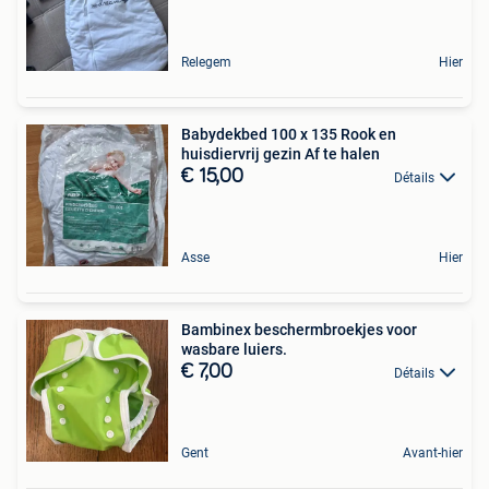
Relegem
Hier
Babydekbed 100 x 135 Rook en
huisdiervrij gezin Af te halen
€ 15,00
Détails
Asse
Hier
Bambinex beschermbroekjes voor
wasbare luiers.
€ 7,00
Détails
Gent
Avant-hier