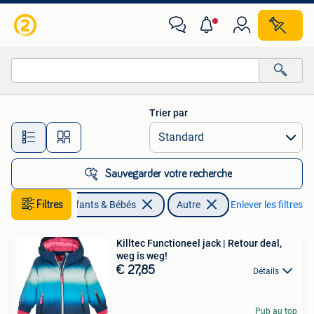
Vêtements de bébé | Autre
Trier par
Toutes les distances…
Sauvegarder votre recherche
Filtres
Enfants & Bébés
Autre
Enlever les filtres
Killtec Functioneel jack | Retour deal,
weg is weg!
€ 27,85
Détails
Pub au top