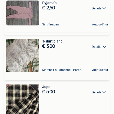
Pyjama's
€ 2,50
Détails
Sint-Truiden
Aujourd'hui
T-shirt blanc
€ 3,00
Détails
Marche-En-Famenne +Partie De Baillonville Et Noiseux
Aujourd'hui
Jupe
€ 5,00
Détails