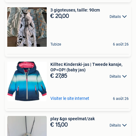
3 gigoteuses, taille: 90cm
€ 20,00
Détails
Tubize
6 août 26
Killtec Kinderski-jas | Tweede kansje,
OP=OP! (baby jas)
€ 27,85
Détails
Visiter le site internet
6 août 26
play &go speelmat/zak
€ 15,00
Détails