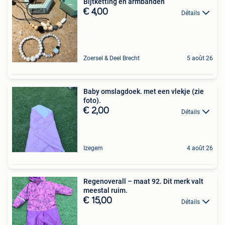
Bijtketting en armbanden
€ 4,00
Détails
Zoersel & Deel Brecht
5 août 26
Baby omslagdoek. met een vlekje (zie
foto).
€ 2,00
Détails
Izegem
4 août 26
Regenoverall – maat 92. Dit merk valt
meestal ruim.
€ 15,00
Détails