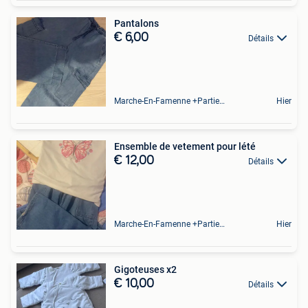
Pantalons
€ 6,00
Détails
Marche-En-Famenne +Partie De Baillonville Et Noiseux
Hier
Ensemble de vetement pour lété
€ 12,00
Détails
Marche-En-Famenne +Partie De Baillonville Et Noiseux
Hier
Gigoteuses x2
€ 10,00
Détails