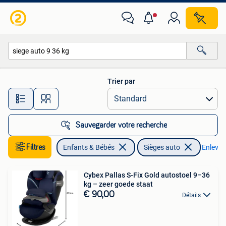
Sièges auto
Trier par
Toutes les distances…
Sauvegarder votre recherche
Filtres
Enfants & Bébés
Sièges auto
Enlever 
Cybex Pallas S-Fix Gold autostoel 9–36
kg – zeer goede staat
€ 90,00
Détails