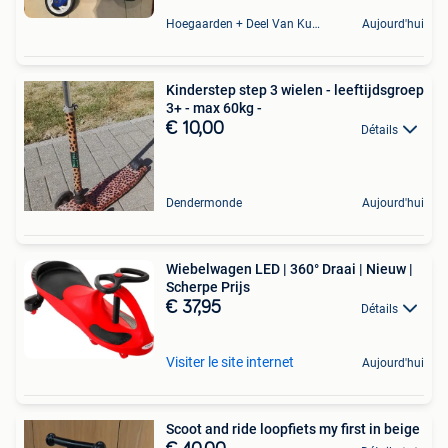
Hoegaarden + Deel Van Kumtich + Deel Van Tienen
Aujourd'hui
Kinderstep step 3 wielen - leeftijdsgroep
3+ - max 60kg -
€ 10,00
Détails
Dendermonde
Aujourd'hui
Wiebelwagen LED | 360° Draai | Nieuw |
Scherpe Prijs
€ 37,95
Détails
Visiter le site internet
Aujourd'hui
Scoot and ride loopfiets my first in beige