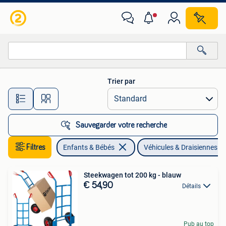
Jouets | Extérieur | Véhicules & Draisiennes
Trier par
Toutes les distances…
Sauvegarder votre recherche
Filtres
Enfants & Bébés
Véhicules & Draisiennes
Steekwagen tot 200 kg - blauw
€ 54,90
Détails
Pub au top