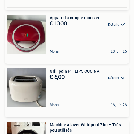
Appareil à croque monsieur
€ 10,00
Détails
Mons
23 juin 26
Grill pain PHILIPS CUCINA
€ 8,00
Détails
Mons
16 juin 26
Machine à laver Whirlpool 7 kg – Très
peu utilisée