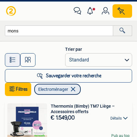
Electroménager
Trier par
Toutes les distances…
Sauvegarder votre recherche
Filtres
Electroménager
Thermomix (Bimby) TM7 Liège –
Accessoires offerts
€ 1.549,00
Détails
Pub au top