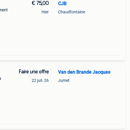
€ 75,00
CJB
ement
Hier
Chaudfontaine
Faire une offre
Van den Brande Jacques
à
22 juil. 26
Jumet