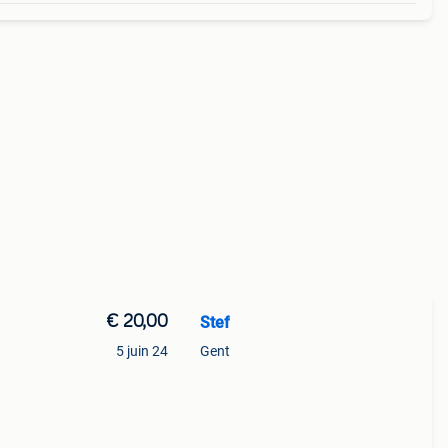
€ 20,00
Stef
5 juin 24
Gent