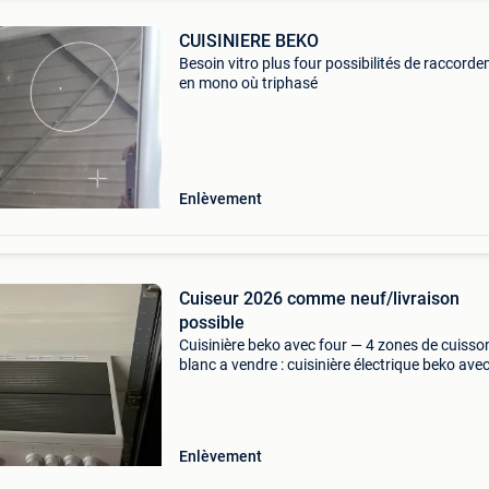
CUISINIERE BEKO
Besoin vitro plus four possibilités de raccord
en mono où triphasé
Enlèvement
Cuiseur 2026 comme neuf/livraison
possible
Cuisinière beko avec four — 4 zones de cuisso
blanc a vendre : cuisinière électrique beko ave
plaque vitrocéramique et four, appareil tout-e
✅ 4 Zones de cuisson (vitrocéramique) ✅ four 
Enlèvement