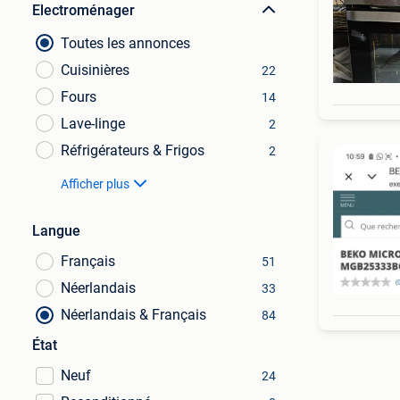
Electroménager
Toutes les annonces
Cuisinières
22
Fours
14
Lave-linge
2
Réfrigérateurs & Frigos
2
Afficher plus
Langue
Français
51
Néerlandais
33
Néerlandais & Français
84
État
Neuf
24