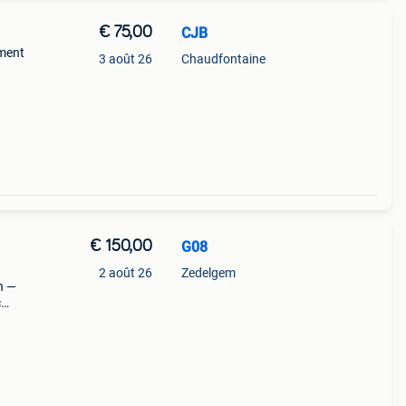
€ 75,00
CJB
ement
3 août 26
Chaudfontaine
€ 150,00
G08
2 août 26
Zedelgem
n —
c
n-un.
élect