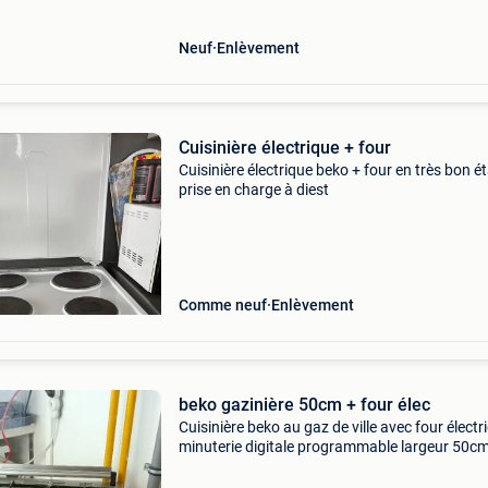
Neuf
Enlèvement
Cuisinière électrique + four
Cuisinière électrique beko + four en très bon é
prise en charge à diest
Comme neuf
Enlèvement
beko gazinière 50cm + four élec
Cuisinière beko au gaz de ville avec four électr
minuterie digitale programmable largeur 50c
idéale petits espaces kot, chalet ou caravane 
convertible bonbonne four 220v traces d&#39