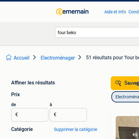
Aide et Info
Condi
51 résultats
pour 'four b
Accueil
Electroménager
Affiner les résultats
Sauvega
Prix
Electromén
de
à
€
€
Catégorie
Supprimer la catégorie