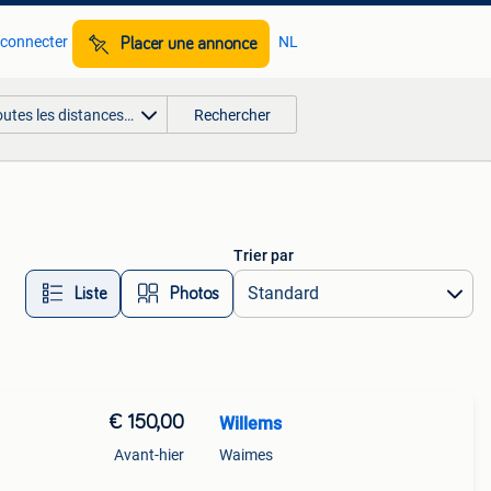
 connecter
NL
Placer une annonce
outes les distances…
Rechercher
Trier par
Liste
Photos
€ 150,00
Willems
Avant-hier
Waimes