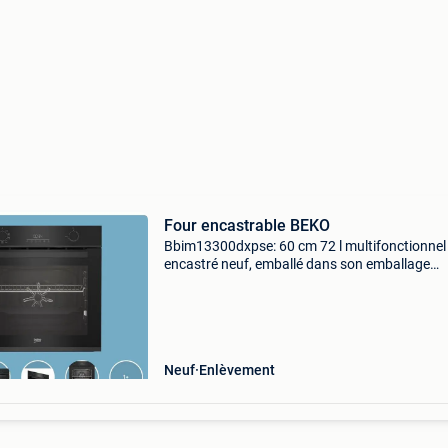
Four encastrable BEKO
Bbim13300dxpse: 60 cm 72 l multifonctionnel
encastré neuf, emballé dans son emballage
d’origine, jamais ouvert. Offre ridicule s’absteni
Neuf
Enlèvement