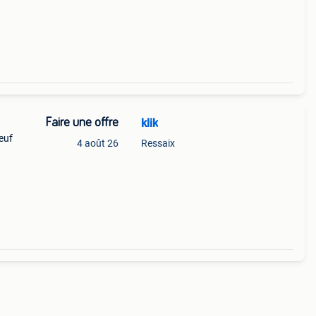
Faire une offre
klik
euf
4 août 26
Ressaix