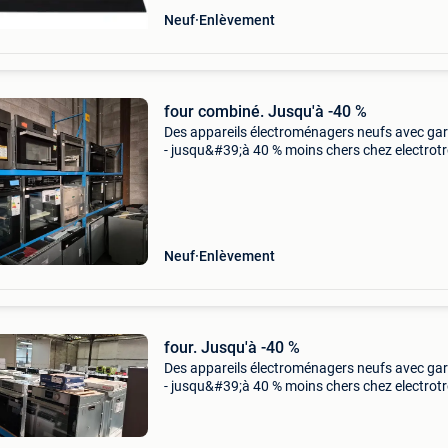
Neuf
Enlèvement
four combiné. Jusqu'à -40 %
Des appareils électroménagers neufs avec gar
- jusqu&#39;à 40 % moins chers chez electrot
ronse, vous trouverez de nouveaux appareils
électroménagers à des prix très compétitifs. 
les
Neuf
Enlèvement
four. Jusqu'à -40 %
Des appareils électroménagers neufs avec gar
- jusqu&#39;à 40 % moins chers chez electrot
ronse, vous trouverez de nouveaux appareils
électroménagers à des prix très compétitifs. 
les