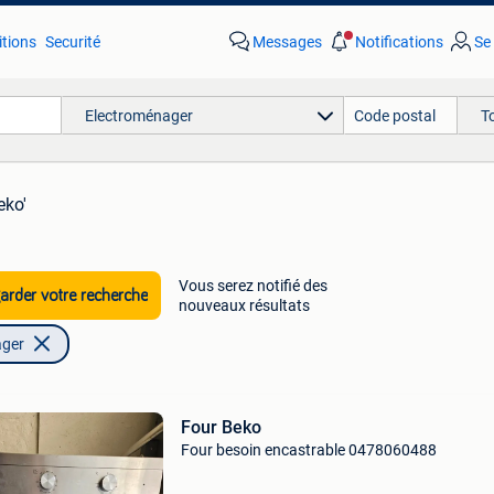
tions
Securité
Messages
Notifications
Se
Electroménager
T
eko'
Vous serez notifié des
rder votre recherche
nouveaux résultats
ager
Four Beko
Four besoin encastrable 0478060488