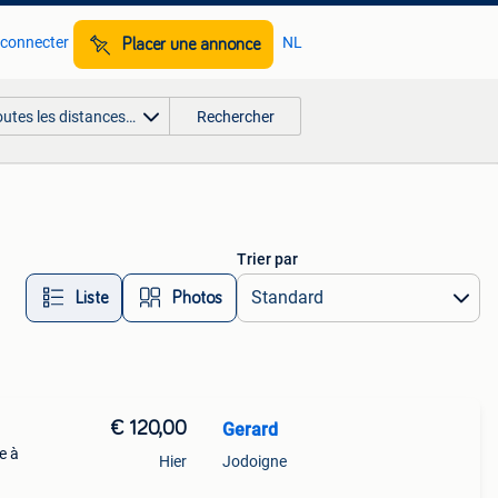
 connecter
NL
Placer une annonce
outes les distances…
Rechercher
Trier par
Liste
Photos
€ 120,00
Gerard
e à
Hier
Jodoigne