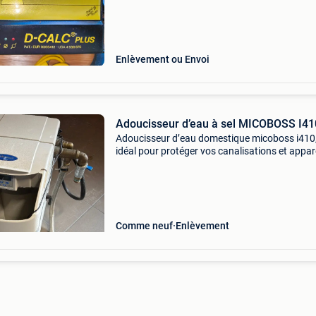
Enlèvement ou Envoi
Adoucisseur d’eau à sel MICOBOSS I41
Adoucisseur d’eau domestique micoboss i410
idéal pour protéger vos canalisations et appar
électroménagers du calcaire. Caractéristiques 
marque : micoboss modèle : i410 technologie : 
auto
Comme neuf
Enlèvement