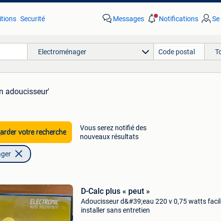
tions
Securité
Messages
Notifications
Se
Electroménager
T
en adoucisseur'
Vous serez notifié des
rder votre recherche
nouveaux résultats
ager
D-Calc plus « peut »
Adoucisseur d&#39;eau 220 v 0,75 watts facil
installer sans entretien