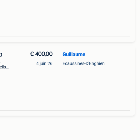
€ 400,00
Guillaume
0
,
4 juin 26
Ecaussines-D'Enghien
eils
:
à sel,