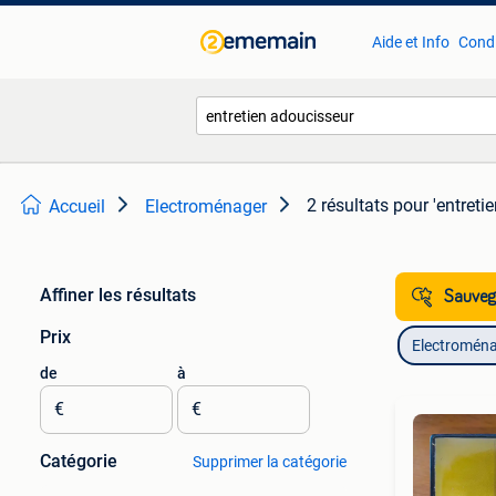
Aide et Info
Condi
2 résultats
pour 'entreti
Accueil
Electroménager
Affiner les résultats
Sauvega
Prix
Electromén
de
à
€
€
Catégorie
Supprimer la catégorie