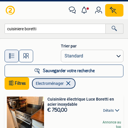
Electroménager
Trier par
Toutes les distances…
Sauvegarder votre recherche
Filtres
Electroménager
Cuisinière électrique Luce Boretti en
acier inoxydable
€ 750,00
Détails
Annonce au
top