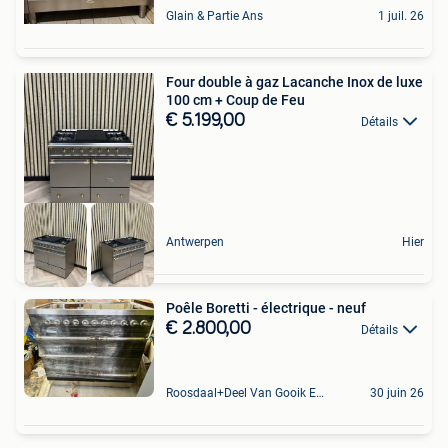
Glain & Partie Ans
1 juil. 26
Four double à gaz Lacanche Inox de luxe
100 cm + Coup de Feu
€ 5.199,00
Détails
Antwerpen
Hier
Poêle Boretti - électrique - neuf
€ 2.800,00
Détails
Roosdaal+Deel Van Gooik En Sint-Kwintens-Lennik
30 juin 26