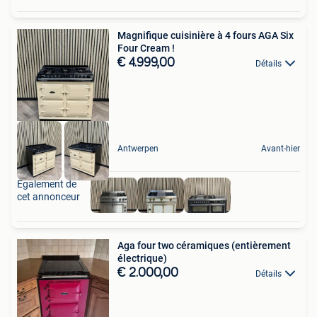
Magnifique cuisinière à 4 fours AGA Six
Four Cream !
€ 4.999,00
Détails
Antwerpen
Avant-hier
Également de
cet annonceur
Aga four two céramiques (entièrement
électrique)
€ 2.000,00
Détails