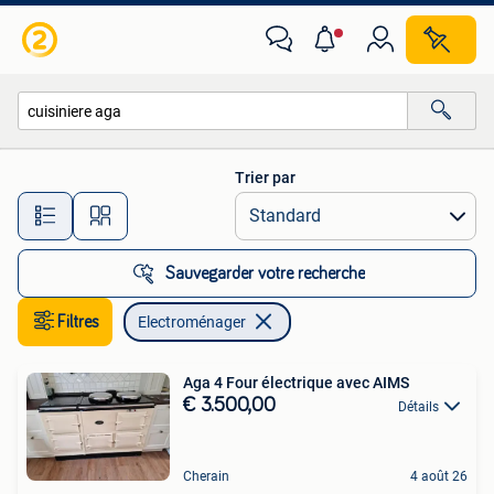
Electroménager
Trier par
Toutes les distances…
Sauvegarder votre recherche
Filtres
Electroménager
Aga 4 Four électrique avec AIMS
€ 3.500,00
Détails
Cherain
4 août 26