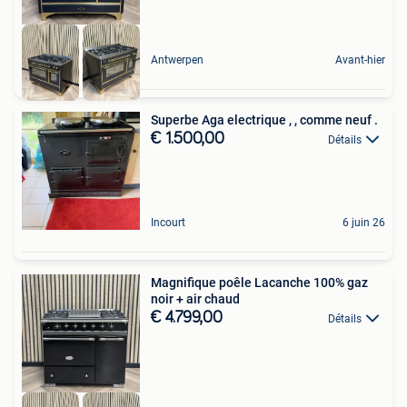
Antwerpen
Avant-hier
Superbe Aga electrique , ️, comme neuf .
€ 1.500,00
Détails
Incourt
6 juin 26
Magnifique poêle Lacanche 100% gaz
noir + air chaud
€ 4.799,00
Détails