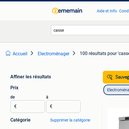
Aide et Info
Condi
100 résultats
pour 'cass
Accueil
Electroménager
Affiner les résultats
Sauvega
Prix
Electromén
de
à
€
€
Catégorie
Supprimer la catégorie