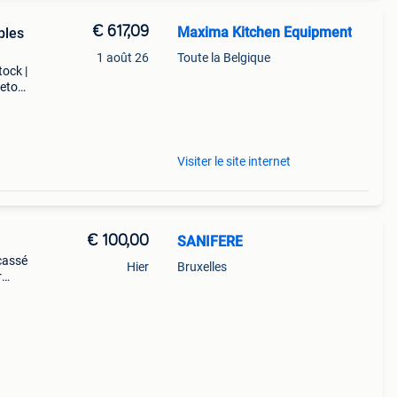
€ 617,09
Maxima Kitchen Equipment
bles
1 août 26
Toute la Belgique
tock |
retour
dable
Visiter le site internet
€ 100,00
SANIFERE
cassé
Hier
Bruxelles
r
ur