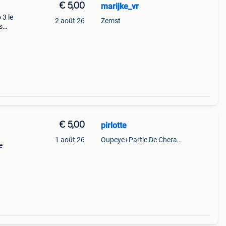
€ 5,00
marijke_vr
 3 le
2 août 26
Zemst
s
€ 5,00
pirlotte
1 août 26
Oupeye+Partie De Cheratte, Herstal Et Wandre
e