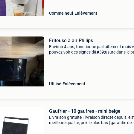
Comme neuf
Enlèvement
Friteuse à air Philips
Environ 4 ans, fonctionne parfaitement mais 
pouvez voir des signes d&#39;usure dans le pa
Il n&#39;a jamais été cassé ou n&#39;a pas
fonctionné. Je pars parce que j&#39;en ai
Utilisé
Enlèvement
Gaufrier - 10 gaufres - mini belge
Livraison gratuite | livraison directe depuis le s
meilleure qualité, prix le plus bas | garantie de 
sous 100 jours réalisez rapidement et facilem
mini gaufres belges à la fois avec