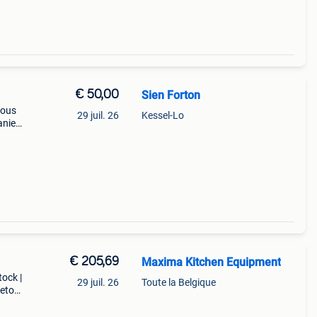
€ 50,00
Sien Forton
vous
29 juil. 26
Kessel-Lo
nier.
€ 205,69
Maxima Kitchen Equipment
tock |
29 juil. 26
Toute la Belgique
retour
ent 10