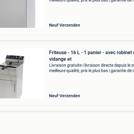
meilleure qualité, prix le plus bas | garantie de 
sous 100 jours ce réfrigérateur en acier inoxy
a une capacité brute de 200 litres
Neuf
Verzenden
Friteuse - 16 L - 1 panier - avec robinet
vidange et
Livraison gratuite | livraison directe depuis le s
meilleure qualité, prix le plus bas | garantie de 
sous 100 jours cette friteuse professionnelle e
équipée d'un socle permettant d&
Neuf
Verzenden