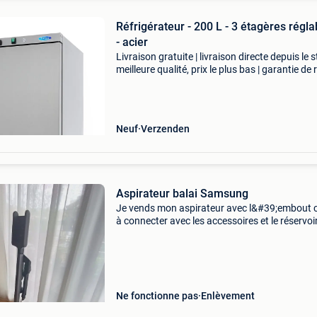
Réfrigérateur - 200 L - 3 étagères régla
- acier
Livraison gratuite | livraison directe depuis le s
meilleure qualité, prix le plus bas | garantie de 
sous 100 jours ce réfrigérateur en acier inoxy
a une capacité brute de 200 litres
Neuf
Verzenden
Aspirateur balai Samsung
Je vends mon aspirateur avec l&#39;embout 
à connecter avec les accessoires et le réservoi
n&#39;est pas aussi bien fixé. L&#39;aspirate
était tombé. Les accessoires sont bons just
Ne fonctionne pas
Enlèvement