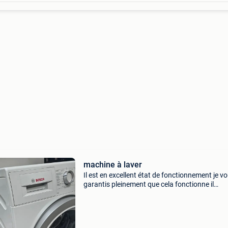
machine à laver
Il est en excellent état de fonctionnement je v
garantis pleinement que cela fonctionne il
n&#39;est pas cassé je ne veux pas t&#39;ind
en erreur il n&#39;est pas largement utilisé