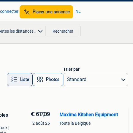
 connecter
NL
Placer une annonce
outes les distances…
Rechercher
Trier par
Liste
Photos
€ 617,09
Maxima Kitchen Equipment
bles
2 août 26
Toute la Belgique
tock |