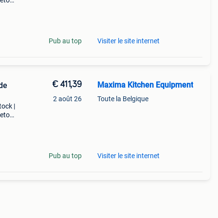
retour
dable
Pub au top
Visiter le site internet
€ 411,39
Maxima Kitchen Equipment
 de
2 août 26
Toute la Belgique
tock |
retour
st
Pub au top
Visiter le site internet