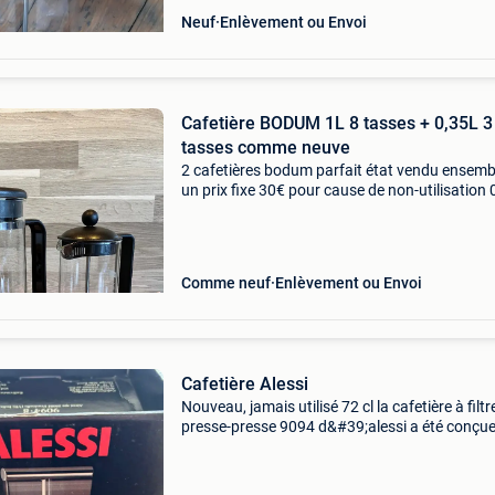
Neuf
Enlèvement ou Envoi
Cafetière BODUM 1L 8 tasses + 0,35L 3
tasses comme neuve
2 cafetières bodum parfait état vendu ensemb
un prix fixe 30€ pour cause de non-utilisation 0
correspond à 3 tasses 1 l correspond à 8 tass
préférence à venir chercher
Comme neuf
Enlèvement ou Envoi
Cafetière Alessi
Nouveau, jamais utilisé 72 cl la cafetière à filtr
presse-presse 9094 d&#39;alessi a été conçue
aldo rossi. La cafetière a un diamètre de 9,8
centimètres, une hauteur de 22 centimètres et