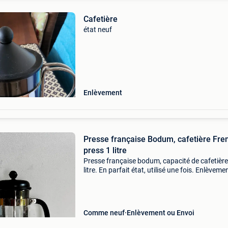
Cafetière
état neuf
Enlèvement
Presse française Bodum, cafetière Fre
press 1 litre
Presse française bodum, capacité de cafetière
litre. En parfait état, utilisé une fois. Enlèveme
dans la région de louvain, l&#39;expédition es
possible. Le prix est fixe.
Comme neuf
Enlèvement ou Envoi