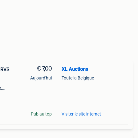
€ 7,00
XL Auctions
e RVS
Aujourd'hui
Toute la Belgique
,
n.
zaam
Pub au top
Visiter le site internet