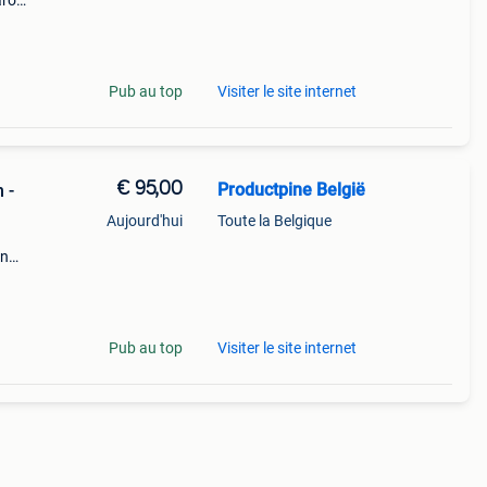
aarom
ld,
o
Pub au top
Visiter le site internet
€ 95,00
Productpine België
 -
Aujourd'hui
Toute la Belgique
en
perkte
tis
Pub au top
Visiter le site internet