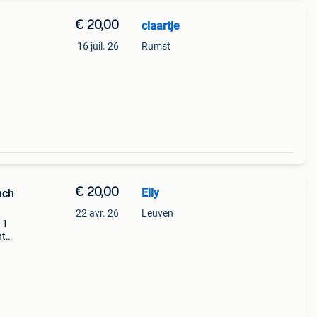
€ 20,00
claartje
16 juil. 26
Rumst
€ 20,00
Elly
nch
22 avr. 26
Leuven
 1
nt
t