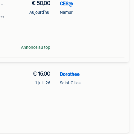
€ 50,00
CES@
Aujourd'hui
Namur
ec
4
Annonce au top
€ 15,00
Dorothee
1 juil. 26
Saint-Gilles