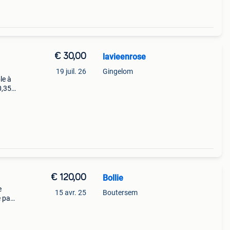
€ 30,00
lavieenrose
19 juil. 26
Gingelom
le à
,35 l
es de
€ 120,00
Bollie
e
15 avr. 25
Boutersem
 par
 une