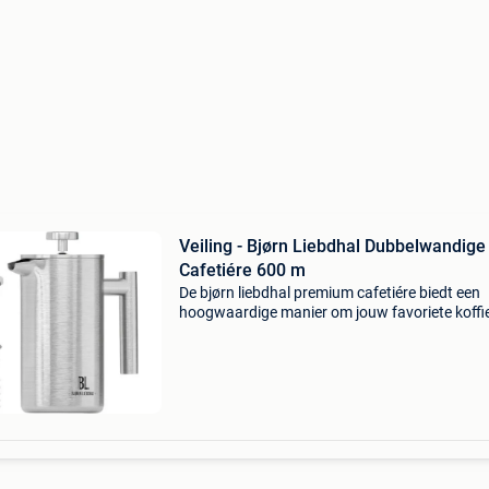
Veiling - Bjørn Liebdhal Dubbelwandig
Cafetiére 600 m
De bjørn liebdhal premium cafetiére biedt een
hoogwaardige manier om jouw favoriete koffie
thee of romige melkschuimdranken te bereide
Dankzij het dubbelwandig ontwerp van duur
roestvrij staal