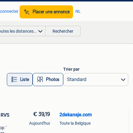
 connecter
NL
Placer une annonce
outes les distances…
Rechercher
Trier par
Liste
Photos
€ 39,19
2dekansje.com
– RVS
Aujourd'hui
Toute la Belgique
p: ‘