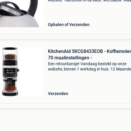
website ’ hierboven in de kleur: wit/blauw. W
bestellen bij 2dekansje.com? Voor 16:00 beste
morgen in huis binnen belgië. 1 Jaar garantie 
Ophalen of Verzenden
KitchenAid 5KCG8433EOB - Koffiemolen
70 maalinstellingen -
Een retourkansje! Vandaag besteld op onze
website, binnen 1 werkdag in huis. 12 Maand
garantie. Gratis verzending boven de €20. Be
voorraad. Niet tevreden? Retourneren kan gra
binnen 3
Verzenden