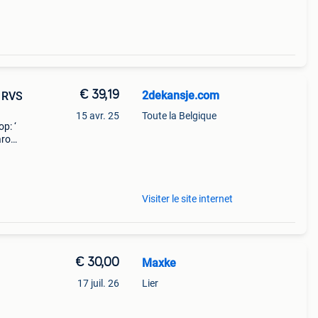
€ 39,19
2dekansje.com
– RVS
15 avr. 25
Toute la Belgique
p: ‘
aarom
ld,
o
Visiter le site internet
€ 30,00
Maxke
17 juil. 26
Lier