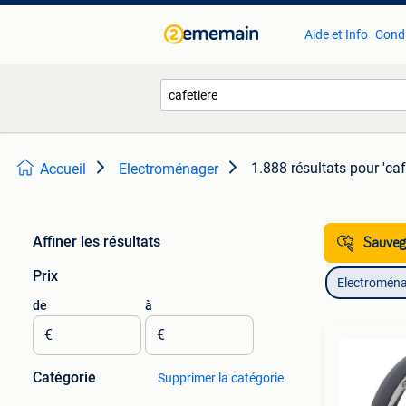
Aide et Info
Condi
1.888 résultats
pour 'caf
Accueil
Electroménager
Affiner les résultats
Sauvega
Prix
Electromén
de
à
€
€
Catégorie
Supprimer la catégorie