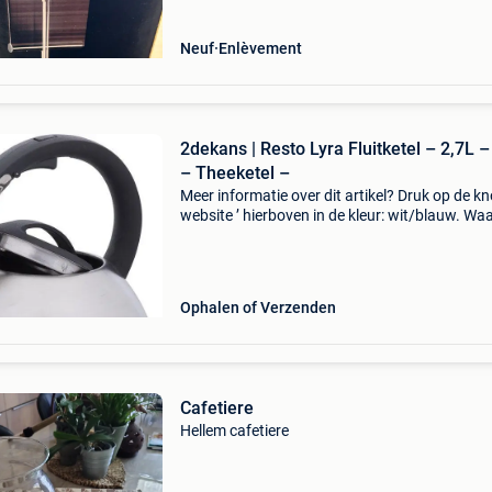
Neuf
Enlèvement
2dekans | Resto Lyra Fluitketel – 2,7L 
– Theeketel –
Meer informatie over dit artikel? Druk op de kno
website ’ hierboven in de kleur: wit/blauw. W
bestellen bij 2dekansje.com? Voor 16:00 beste
morgen in huis binnen belgië. 1 Jaar garantie 
Ophalen of Verzenden
Cafetiere
Hellem cafetiere