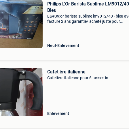
Philips L'Or Barista Sublime LM9012/40 -
Bleu
L&#39;or barista sublime lm9012/40 - bleu av
facture 2 ans garantie/ acheté juste pour
c&#39;est dépanne utilisé 2 semaines ,avec 3
capsules compris venir chercher sur namur -
jambes
Neuf
Enlèvement
Cafetière italienne
Cafetière italienne pour 6 tasses in
Enlèvement