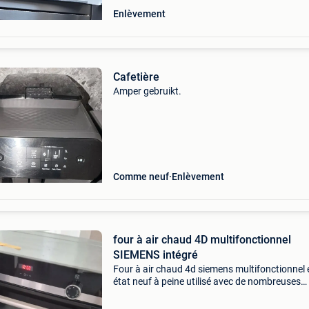
Enlèvement
Cafetière
Amper gebruikt.
Comme neuf
Enlèvement
four à air chaud 4D multifonctionnel
SIEMENS intégré
Four à air chaud 4d siemens multifonctionnel 
état neuf à peine utilisé avec de nombreuses
fonctions, y compris l&#39;hydrolise, taille 59
59.5B