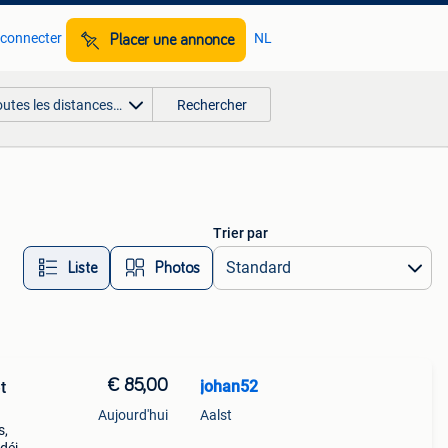
 connecter
NL
Placer une annonce
outes les distances…
Rechercher
Trier par
Liste
Photos
€ 85,00
johan52
t
Aujourd'hui
Aalst
s,