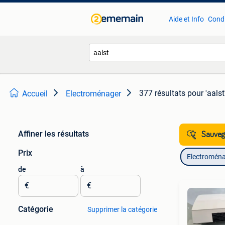
Aide et Info
Condi
377 résultats
pour 'aalst
Accueil
Electroménager
Affiner les résultats
Sauvega
Prix
Electromén
de
à
€
€
Catégorie
Supprimer la catégorie