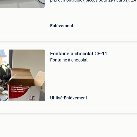
prix démontrable ( pièces pour 299 euros). 2A
été commandé, donc s&#39;il fait trop chaud 
ou 18 degrés) dans votre chambre ou s&#39;il
Enlèvement
Fontaine à chocolat CF-11
Fontaine à chocolat
Utilisé
Enlèvement