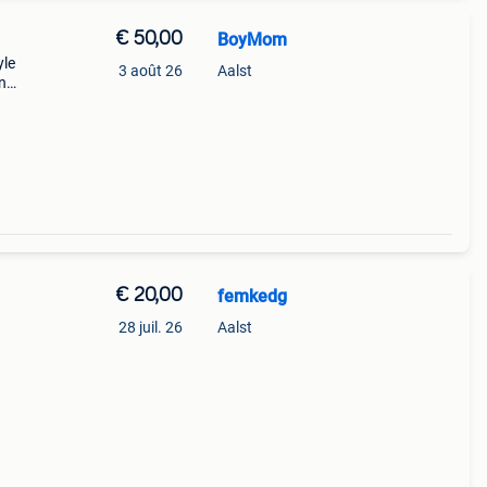
€ 50,00
BoyMom
yle
3 août 26
Aalst
n
€ 20,00
femkedg
28 juil. 26
Aalst