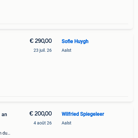
€ 290,00
Sofie Huygh
23 juil. 26
Aalst
€ 200,00
Wilfried Spiegeleer
 an
4 août 26
Aalst
1
n du