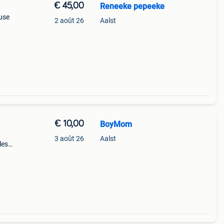
€ 45,00
Reneeke pepeeke
ause
2 août 26
Aalst
€ 10,00
BoyMom
3 août 26
Aalst
les