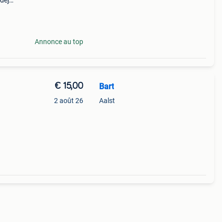
 déjà
(16
Annonce au top
€ 15,00
Bart
2 août 26
Aalst