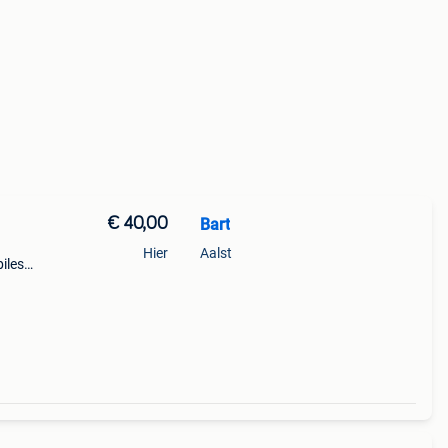
€ 40,00
Bart
Hier
Aalst
iles,
.