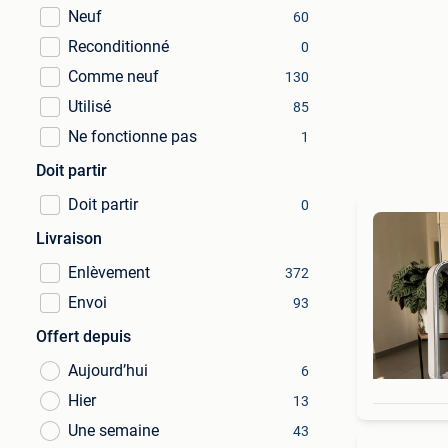
Neuf
60
Reconditionné
0
Comme neuf
130
Utilisé
85
Ne fonctionne pas
1
Doit partir
Doit partir
0
Livraison
Enlèvement
372
Envoi
93
Offert depuis
Aujourd’hui
6
Hier
13
Une semaine
43