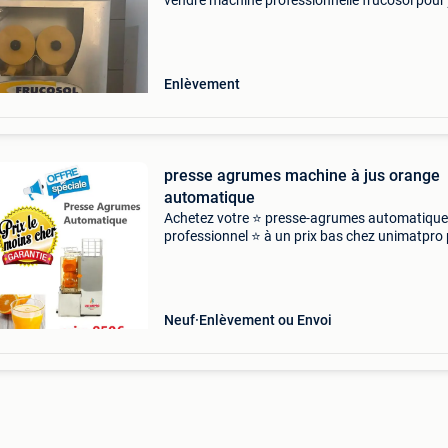
vendre machine professionnelle frucosol pour 
d&#39;orange frais. Idéal pour l&#39;industri
hôtelière, la sandwicherie, le restaurant ou le 
Enlèvement
presse agrumes machine à jus orange
automatique
Achetez votre ⭐ presse-agrumes automatique
professionnel ⭐ à un prix bas chez unimatpro 
le mois cher garantie . Livraison gratuite part
belgique plus d&#39;info: adresse: 124 rue vo
Neuf
Enlèvement ou Envoi