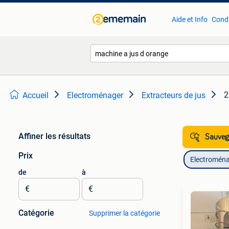
Aide et Info
Condi
2
Accueil
Electroménager
Extracteurs de jus
Affiner les résultats
Sauvega
Prix
Electromén
de
à
€
€
Catégorie
Supprimer la catégorie