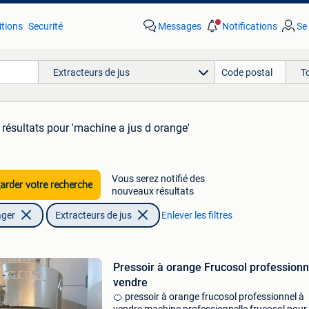
tions
Securité
Messages
Notifications
Se
Extracteurs de jus
T
 résultats
pour 'machine a jus d orange'
Vous serez notifié des
rder votre recherche
nouveaux résultats
ager
Extracteurs de jus
Enlever les filtres
Pressoir à orange Frucosol professionn
vendre
🍊 pressoir à orange frucosol professionnel à