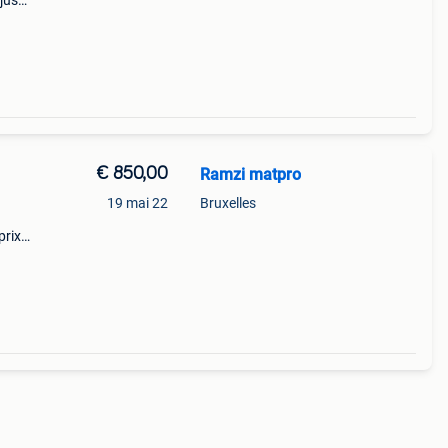
jus
e
ma
€ 850,00
Ramzi matpro
19 mai 22
Bruxelles
prix
out en
nck