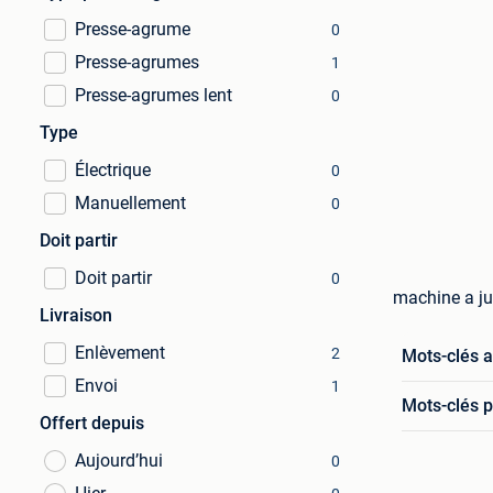
Presse-agrume
0
Presse-agrumes
1
Presse-agrumes lent
0
Type
Électrique
0
Manuellement
0
Doit partir
Doit partir
0
machine a ju
Livraison
Enlèvement
2
Mots-clés 
Envoi
1
Mots-clés p
Offert depuis
Aujourd’hui
0