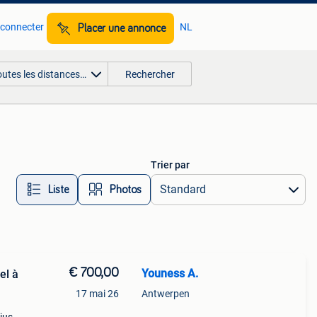
 connecter
NL
Placer une annonce
outes les distances…
Rechercher
Trier par
Liste
Photos
€ 700,00
Youness A.
el à
17 mai 26
Antwerpen