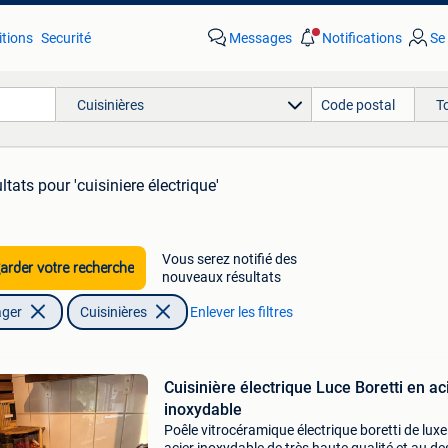
tions
Securité
Messages
Notifications
Se
Cuisinières
T
ltats
pour 'cuisiniere électrique'
Vous serez notifié des
rder votre recherche
nouveaux résultats
ager
Cuisinières
Enlever les filtres
Cuisinière électrique Luce Boretti en ac
inoxydable
Poêle vitrocéramique électrique boretti de luxe