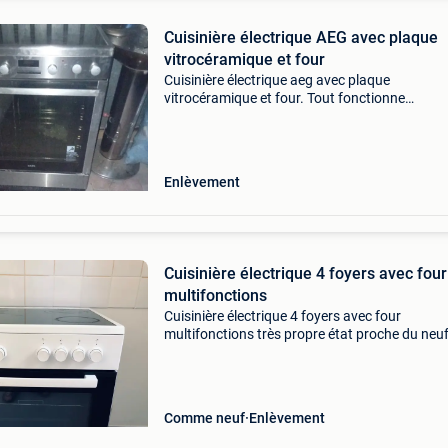
Cuisinière électrique AEG avec plaque
vitrocéramique et four
Cuisinière électrique aeg avec plaque
vitrocéramique et four. Tout fonctionne
parfaitement. En bon état d&#39;usage. Disp
cause de l&#39;achat d&#39;un nouvel appare
Peut être récu
Enlèvement
Cuisinière électrique 4 foyers avec four
multifonctions
Cuisinière électrique 4 foyers avec four
multifonctions très propre état proche du neuf 
a été utilisée un an seulement hauteur 85 larg
60cm marque beko gsm : 0485798378
Comme neuf
Enlèvement