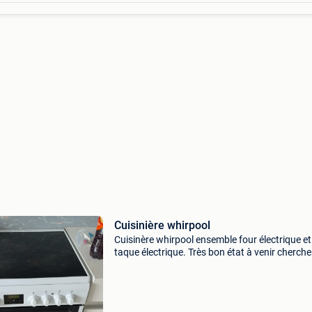
Cuisinière whirpool
Cuisinère whirpool ensemble four électrique et
taque électrique. Très bon état à venir cherche
haccourt prix négociable dans la mesure du
raisonnable