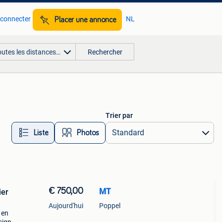
 connecter
NL
Placer une annonce
outes les distances…
Rechercher
Trier par
Liste
Photos
€ 750,00
MT
ier
Aujourd'hui
Poppel
 en