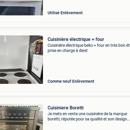
Utilisé
Enlèvement
Cuisinière électrique + four
Cuisinière électrique beko + four en très bon é
prise en charge à diest
Comme neuf
Enlèvement
Cuisiniere Boretti
Je mets en vente une cuisinière de la marque
boretti, réputée pour sa qualité et son design
élégant. • marque : boretti • type : cuisinière à 
becs à gaz dont 1 wook avec 1 grand four élec