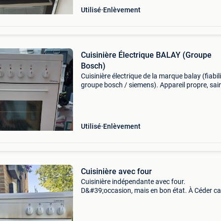
Utilisé
Enlèvement
Cuisinière Électrique BALAY (Groupe
Bosch)
Cuisinière électrique de la marque balay (fiabil
groupe bosch / siemens). Appareil propre, sain
entièrement fonctionnel. Idéal pour un kot
d&#39;étudiant, un studio, un second logeme
Utilisé
Enlèvement
Cuisinière avec four
Cuisinière indépendante avec four.
D&#39;occasion, mais en bon état. À Céder ca
j&#39;ai une nouvelle cuisine. Plusieurs plaqu
cuisson disponibles.