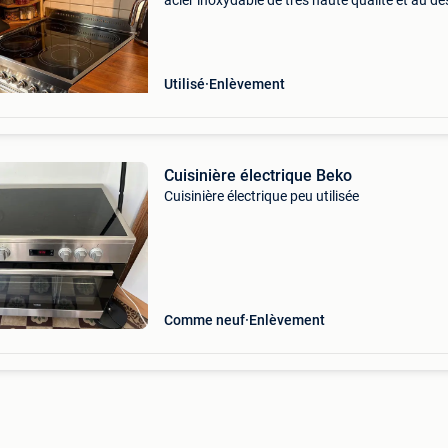
acier inoxydable de très haute qualité et au de
rétro italien. La touche finale idéale pour comp
votre belle cuisine. Technologie innovante
Utilisé
Enlèvement
Cuisinière électrique Beko
Cuisinière électrique peu utilisée
Comme neuf
Enlèvement