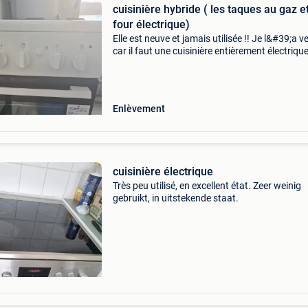
cuisinière hybride ( les taques au gaz e
four électrique)
Elle est neuve et jamais utilisée !! Je l&#39;a v
car il faut une cuisinière entièrement électrique
ou je déménage donc j&#39;ai acheté la mauv
cuisinière. A venir chercher
Enlèvement
cuisinière électrique
Très peu utilisé, en excellent état. Zeer weinig
gebruikt, in uitstekende staat.