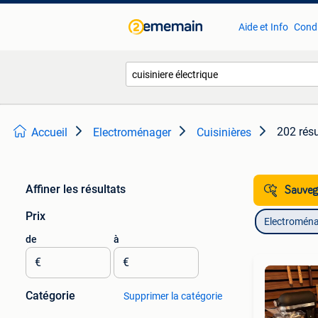
Aide et Info
Condi
202 résu
Accueil
Electroménager
Cuisinières
Affiner les résultats
Sauvega
Prix
Electromén
de
à
€
€
Catégorie
Supprimer la catégorie