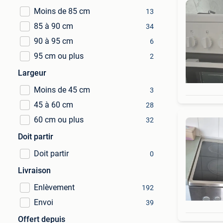
Moins de 85 cm
13
85 à 90 cm
34
90 à 95 cm
6
95 cm ou plus
2
Largeur
Moins de 45 cm
3
45 à 60 cm
28
60 cm ou plus
32
Doit partir
Doit partir
0
Livraison
Enlèvement
192
Envoi
39
Offert depuis