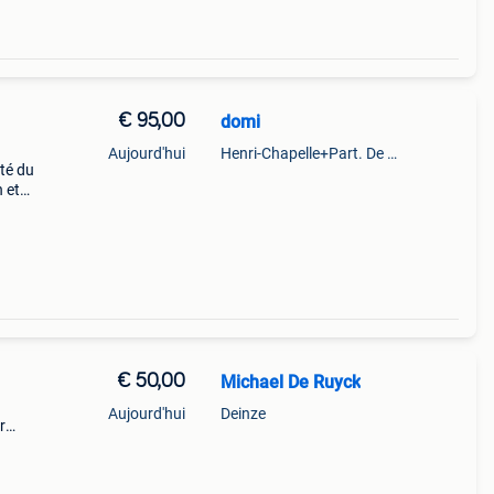
€ 95,00
domi
Aujourd'hui
Henri-Chapelle+Part. De Baelen
ité du
 et
nt ou
€ 50,00
Michael De Ruyck
Aujourd'hui
Deinze
r
es de