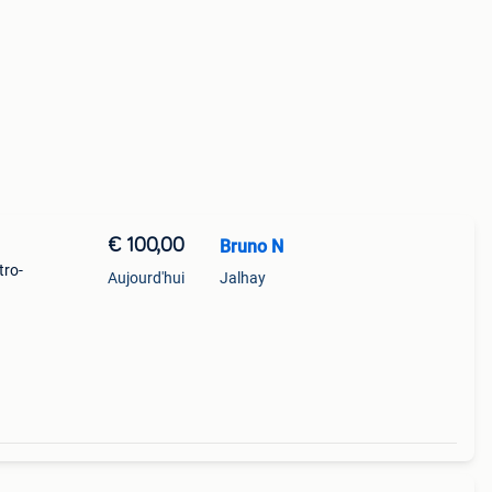
€ 100,00
Bruno N
tro-
Aujourd'hui
Jalhay