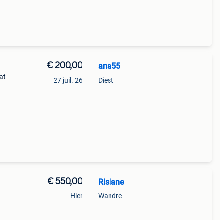
€ 200,00
ana55
tat
27 juil. 26
Diest
€ 550,00
Rislane
Hier
Wandre
6
t