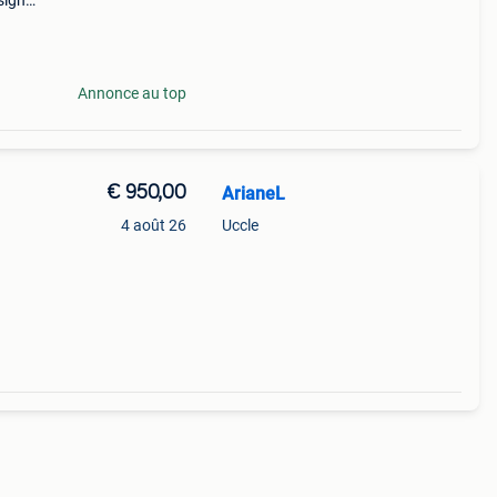
sign
léter
Annonce au top
€ 950,00
ArianeL
4 août 26
Uccle