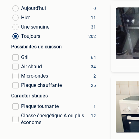
Aujourd’hui
0
Hier
11
Une semaine
31
Toujours
202
Possibilités de cuisson
Gril
64
Air chaud
34
Micro-ondes
2
Plaque chauffante
25
Caractéristiques
Plaque tournante
1
Classe énergétique A ou plus
12
économe