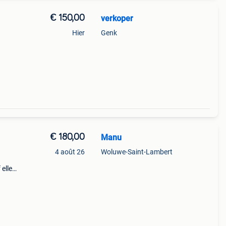
€ 150,00
verkoper
Hier
Genk
aru à
il.
€ 180,00
Manu
4 août 26
Woluwe-Saint-Lambert
elle
eur