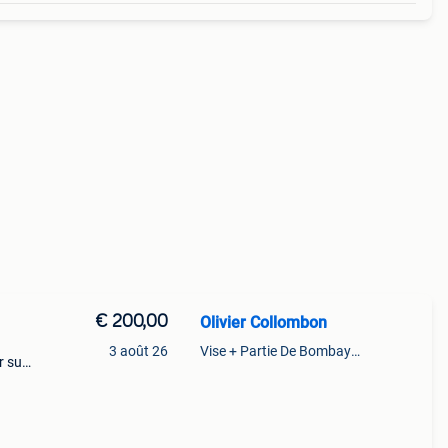
€ 200,00
Olivier Collombon
3 août 26
Vise + Partie De Bombaye,Hac- Court, Hermalle-Ss-Argenteau
r sur