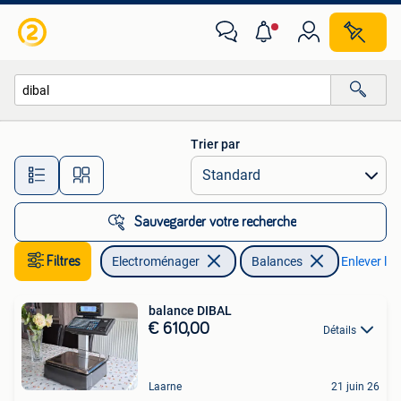
Balances
Trier par
Toutes les distances…
Sauvegarder votre recherche
Filtres
Electroménager
Balances
Enlever les 
balance DIBAL
€ 610,00
Détails
Laarne
21 juin 26