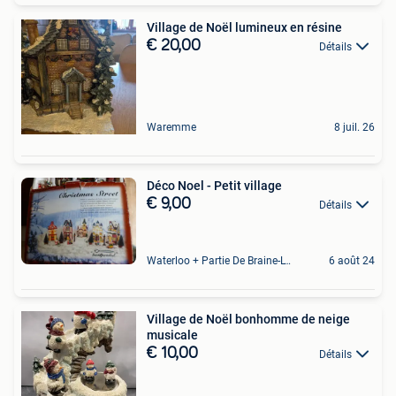
Village de Noël lumineux en résine
€ 20,00
Détails
Waremme
8 juil. 26
Déco Noel - Petit village
€ 9,00
Détails
Waterloo + Partie De Braine-L'Alleud, De Ohain
6 août 24
Village de Noël bonhomme de neige
musicale
€ 10,00
Détails