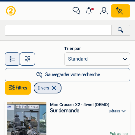
Divers
Trier par
Toutes les distances…
Sauvegarder votre recherche
Filtres
Divers
Mini Crosser X2 - 4wiel (DEMO)
Sur demande
Détails
Pub au top