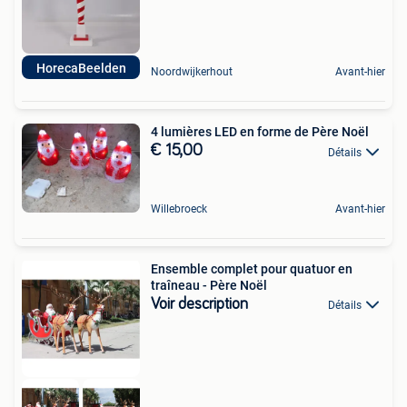
HorecaBeelden
Noordwijkerhout
Avant-hier
4 lumières LED en forme de Père Noël
€ 15,00
Détails
Willebroeck
Avant-hier
Ensemble complet pour quatuor en
traîneau - Père Noël
Voir description
Détails