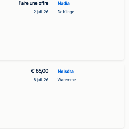
Faire une offre
Nadia
2 juil. 26
De Klinge
€ 65,00
Neisdra
8 juil. 26
Waremme