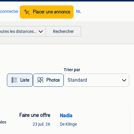
 connecter
NL
Placer une annonce
outes les distances…
Rechercher
Trier par
Liste
Photos
Faire une offre
Nadia
nées
23 juil. 26
De Klinge