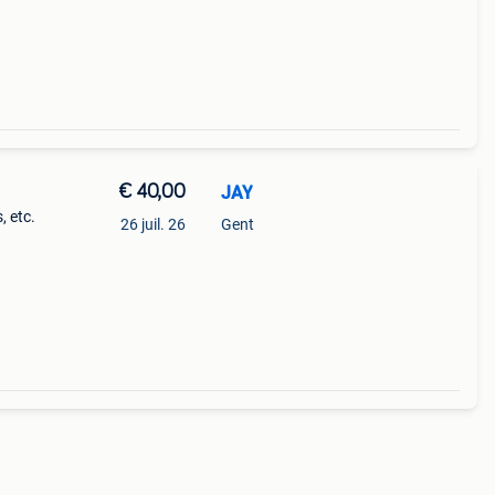
€ 40,00
JAY
, etc.
26 juil. 26
Gent