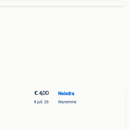
€ 4,00
Neisdra
8 juil. 26
Waremme