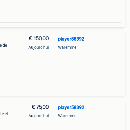
€ 150,00
player58392
e de
Aujourd'hui
Waremme
€ 75,00
player58392
te et
Aujourd'hui
Waremme