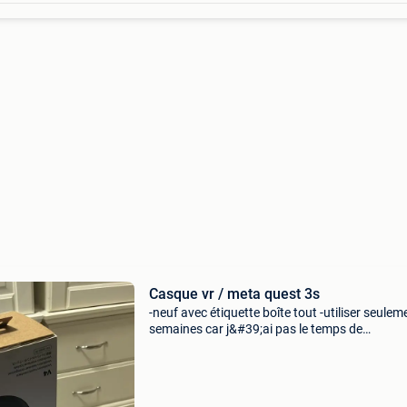
Casque vr / meta quest 3s
-neuf avec étiquette boîte tout -utiliser seulem
semaines car j&#39;ai pas le temps de
m&#39;amuser avec -amélioration :sangle
d&#39;origine déjà changer avec une meilleur
bonne quali