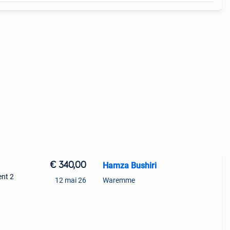
€ 340,00
Hamza Bushiri
ent 2
12 mai 26
Waremme