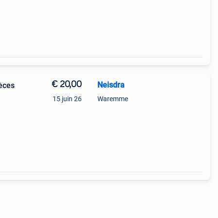
€ 20,00
Neisdra
èces
15 juin 26
Waremme