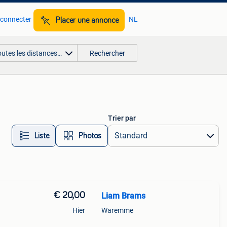
 connecter
NL
Placer une annonce
outes les distances…
Rechercher
Trier par
Liste
Photos
€ 20,00
Liam Brams
Hier
Waremme