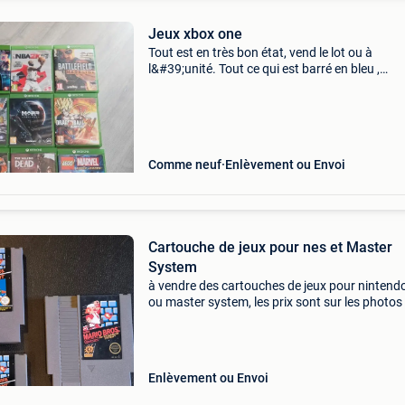
Jeux xbox one
Tout est en très bon état, vend le lot ou à
l&#39;unité. Tout ce qui est barré en bleu ,
n&#39;est plus disponible 6€ le jeux , sauf ceu
sont noté a coté ! Marvel, nba2k18 basket 🏀
Comme neuf
Enlèvement ou Envoi
Cartouche de jeux pour nes et Master
System
à vendre des cartouches de jeux pour nintend
ou master system, les prix sont sur les photos
Enlèvement ou Envoi