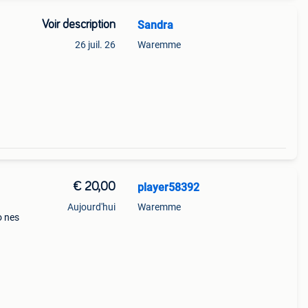
Voir description
Sandra
26 juil. 26
Waremme
x qui
€ 20,00
player58392
Aujourd'hui
Waremme
o nes