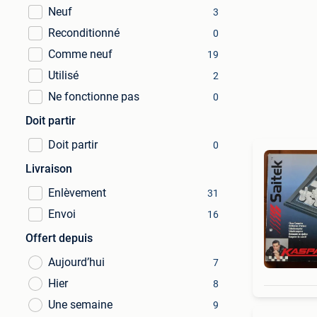
Neuf
3
Reconditionné
0
Comme neuf
19
Utilisé
2
Ne fonctionne pas
0
Doit partir
Doit partir
0
Livraison
Enlèvement
31
Envoi
16
Offert depuis
Aujourd’hui
7
Hier
8
Une semaine
9