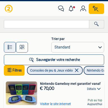
Consoles de jeu | Nintendo Game Boy
Trier par
Toutes les distances…
Sauvegarder votre recherche
Filtres
Consoles de jeu & Jeux vidéo
Nintendo Gam
Nintendo Gameboy met garantie! vanaf
€ 70,00
Détails
Pub au top
Visiter le site internet
Aujourd'hui