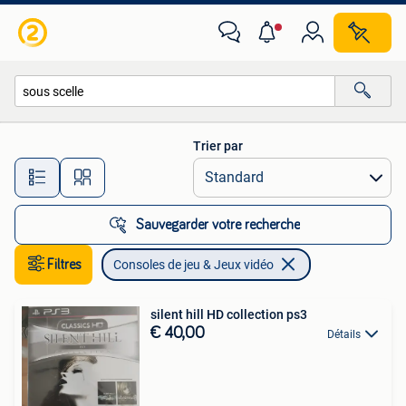
Consoles de jeu & Jeux vidéo
Trier par
Toutes les distances…
Sauvegarder votre recherche
Filtres
Consoles de jeu & Jeux vidéo
silent hill HD collection ps3
€ 40,00
Détails