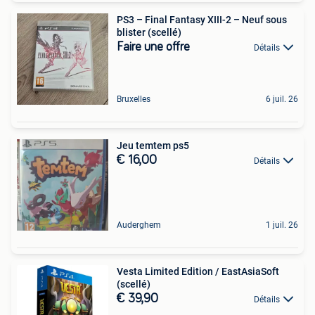
PS3 – Final Fantasy XIII-2 – Neuf sous
blister (scellé)
Faire une offre
Détails
Bruxelles
6 juil. 26
Jeu temtem ps5
€ 16,00
Détails
Auderghem
1 juil. 26
Vesta Limited Edition / EastAsiaSoft
(scellé)
€ 39,90
Détails