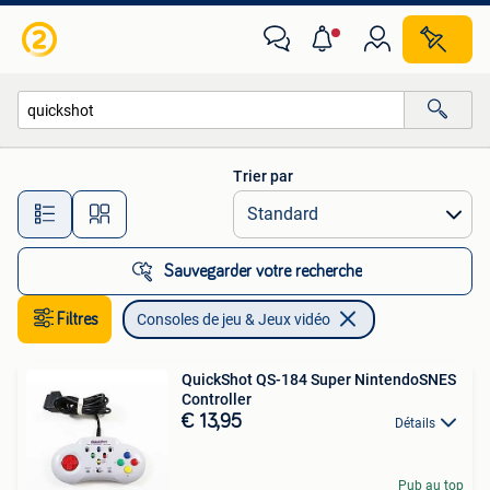
Consoles de jeu & Jeux vidéo
Trier par
Toutes les distances…
Sauvegarder votre recherche
Filtres
Consoles de jeu & Jeux vidéo
QuickShot QS-184 Super NintendoSNES
Controller
€ 13,95
Détails
Pub au top