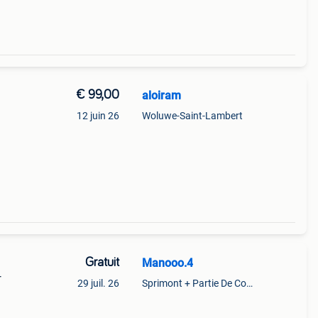
€ 99,00
aloiram
12 juin 26
Woluwe-Saint-Lambert
Gratuit
Manooo.4
r
29 juil. 26
Sprimont + Partie De Comblain-Au-Pont