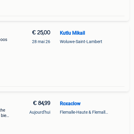
€ 25,00
Kutlu Mikail
doos
28 mai 26
Woluwe-Saint-Lambert
€ 84,99
Roxaclow
che
Aujourd'hui
Flemalle-Haute & Flemalle- Grande & Partie Awirs
 bien