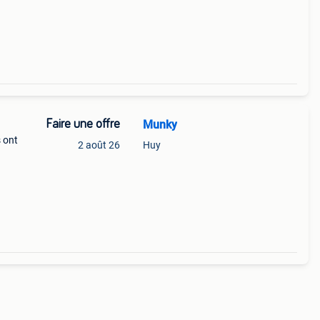
de
 zeer
Faire une offre
Munky
s ont
2 août 26
Huy
une