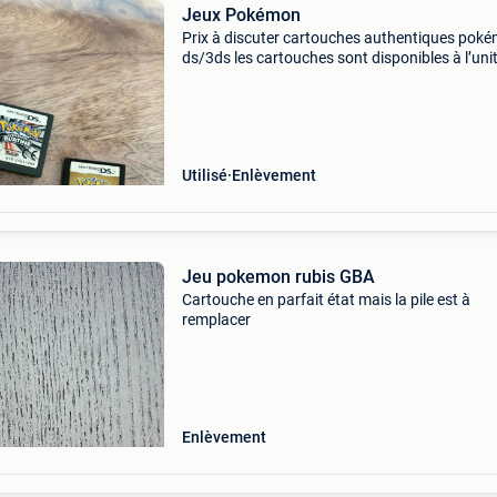
Jeux Pokémon
Prix à discuter cartouches authentiques pok
ds/3ds les cartouches sont disponibles à l’uni
seules les cartouches sont comprises à venir
chercher sur place (alentours de liège)
Utilisé
Enlèvement
Jeu pokemon rubis GBA
Cartouche en parfait état mais la pile est à
remplacer
Enlèvement