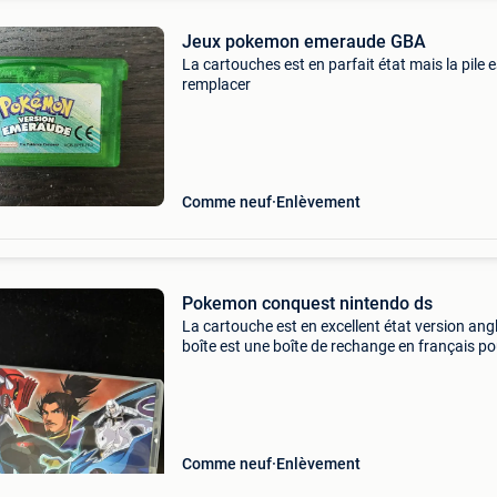
Jeux pokemon emeraude GBA
La cartouches est en parfait état mais la pile e
remplacer
Comme neuf
Enlèvement
Pokemon conquest nintendo ds
La cartouche est en excellent état version angl
boîte est une boîte de rechange en français po
pas le perdre . À Venir chercher sur 1651 lot c’e
3 elle jeux des jeux les plus cher et r
Comme neuf
Enlèvement