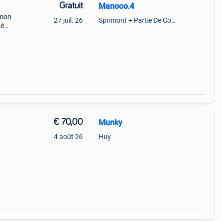
Gratuit
Manooo.4
émon
27 juil. 26
Sprimont + Partie De Comblain-Au-Pont
té
€ 70,00
Munky
4 août 26
Huy