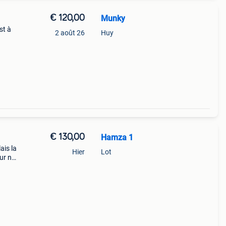
€ 120,00
Munky
st à
2 août 26
Huy
€ 130,00
Hamza 1
ais la
Hier
Lot
ur ne
st le