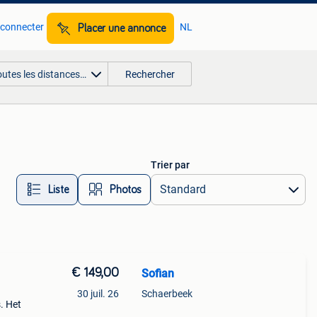
 connecter
NL
Placer une annonce
outes les distances…
Rechercher
Trier par
Liste
Photos
€ 149,00
Sofian
30 juil. 26
Schaerbeek
. Het