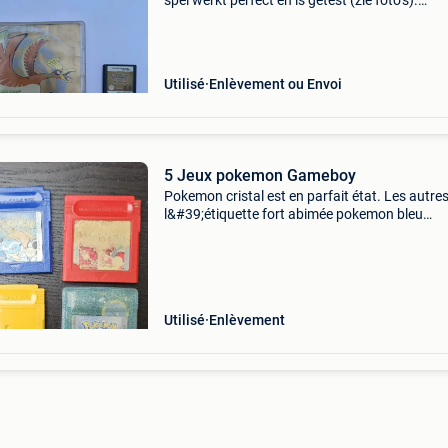
spel werkt perfect en is getest (zie foto’s).
Inbegrepen: originele cartridge originele doos 
handleiding ontbreekt. De cartridge verkeert in
g
Utilisé
Enlèvement ou Envoi
5 Jeux pokemon Gameboy
Pokemon cristal est en parfait état. Les autre
l&#39;étiquette fort abimée pokemon bleu
pokemon rouge pokemon argent pokemon ja
pokemon cristal ce sont les cartouches
authentique
Utilisé
Enlèvement