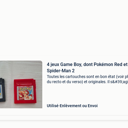
4 jeux Game Boy, dont Pokémon Red et
Spider-Man 2
Toutes les cartouches sont en bon état (voir 
du recto et du verso) et originales. Il s&#39;ag
titres (cartouches) suivants : pokémon red ve
game & watch gallery 2 need for sp
Utilisé
Enlèvement ou Envoi