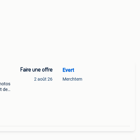
Faire une offre
Evert
2 août 26
Merchtem
photos
it des
rsion