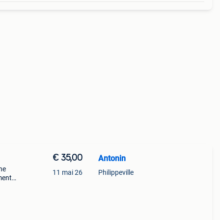
€ 35,00
Antonin
ne
11 mai 26
Philippeville
ment