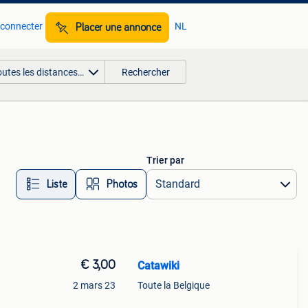
 connecter
NL
Placer une annonce
outes les distances…
Rechercher
Trier par
Liste
Photos
€ 3,00
Catawiki
2 mars 23
Toute la Belgique