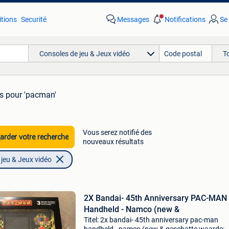
tions
Securité
Messages
Notifications
Se
Consoles de jeu & Jeux vidéo
T
ts
pour 'pacman'
Vous serez notifié des
rder votre recherche
nouveaux résultats
jeu & Jeux vidéo
2X Bandai- 45th Anniversary PAC-MAN
Handheld - Namco (new &
Titel: 2x bandai- 45th anniversary pac-man