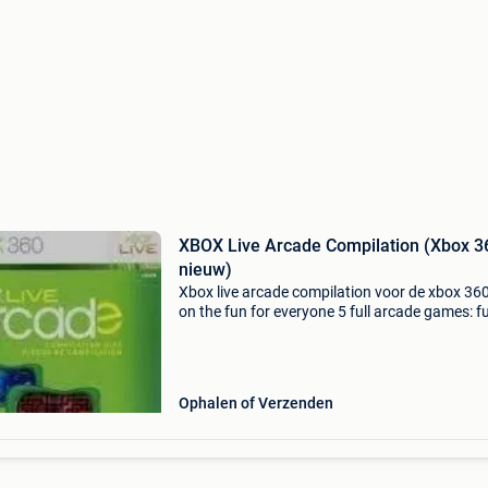
XBOX Live Arcade Compilation (Xbox 360
nieuw)
Xbox live arcade compilation voor de xbox 360
on the fun for everyone 5 full arcade games: fu
games (5*200 gamescore achievement point f
full 1000!): Pacman championshop edition fe
fre
Ophalen of Verzenden