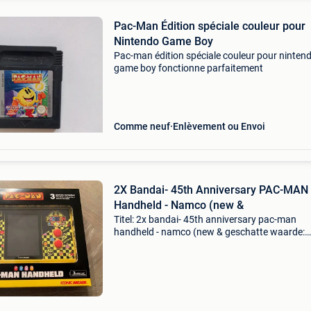
Pac-Man Édition spéciale couleur pour
Nintendo Game Boy
Pac-man édition spéciale couleur pour ninten
game boy fonctionne parfaitement
Comme neuf
Enlèvement ou Envoi
2X Bandai- 45th Anniversary PAC-MAN
Handheld - Namco (new &
Titel: 2x bandai- 45th anniversary pac-man
handheld - namco (new & geschatte waarde:
€220.0 Belangrijk: winnende biedingen zijn
exclusief 9% koperbescherming + €3 (u ontvan
aankoop