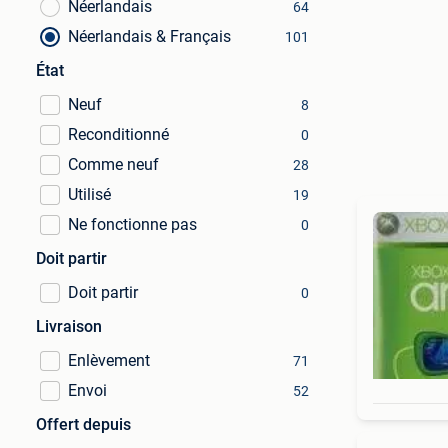
Néerlandais
64
Néerlandais & Français
101
État
Neuf
8
Reconditionné
0
Comme neuf
28
Utilisé
19
Ne fonctionne pas
0
Doit partir
Doit partir
0
Livraison
Enlèvement
71
Envoi
52
Offert depuis