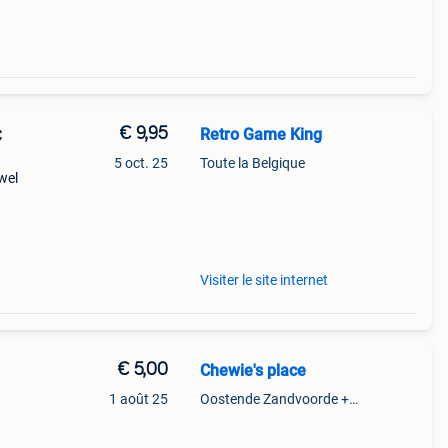
€ 9,95
Retro Game King
C
5 oct. 25
Toute la Belgique
wel
Visiter le site internet
€ 5,00
Chewie's place
1 août 25
Oostende Zandvoorde +Oostende