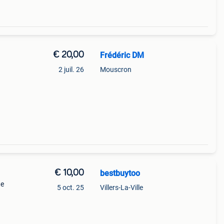
€ 20,00
Frédéric DM
2 juil. 26
Mouscron
€ 10,00
bestbuytoo
te
5 oct. 25
Villers-La-Ville