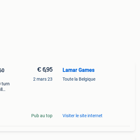
€ 6,95
Lamar Games
2 mars 23
Toute la Belgique
 turn
ll
or a
eding
Pub au top
Visiter le site internet