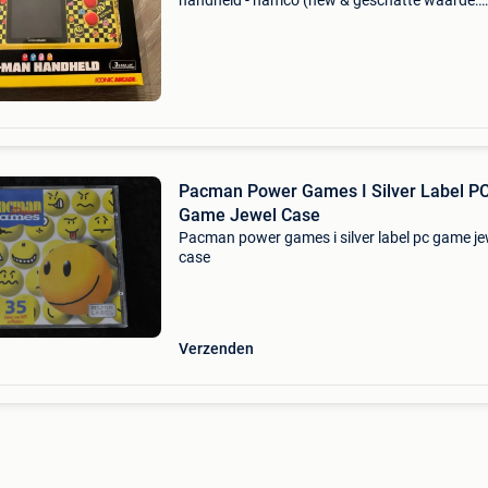
handheld - namco (new & geschatte waarde:
€220.0 Belangrijk: winnende biedingen zijn
exclusief 9% koperbescherming + €3 (u ontvan
aankoop
Pacman Power Games I Silver Label P
Game Jewel Case
Pacman power games i silver label pc game je
case
Verzenden