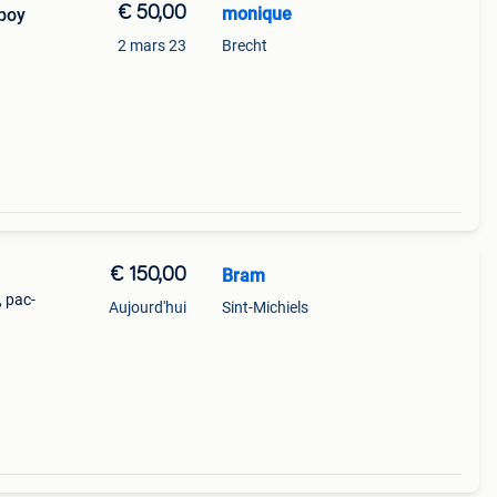
€ 50,00
monique
boy
2 mars 23
Brecht
€ 150,00
Bram
, pac-
Aujourd'hui
Sint-Michiels