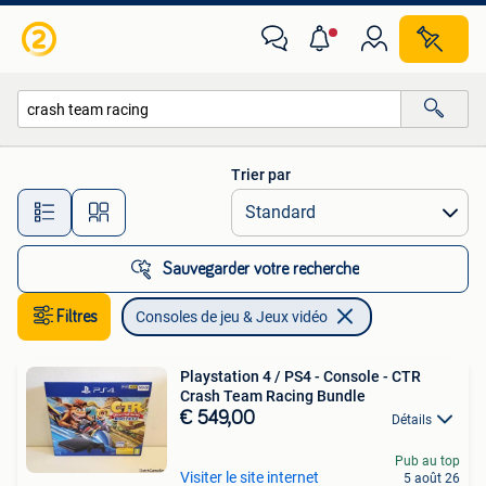
Consoles de jeu & Jeux vidéo
Trier par
Toutes les distances…
Sauvegarder votre recherche
Filtres
Consoles de jeu & Jeux vidéo
Playstation 4 / PS4 - Console - CTR
Crash Team Racing Bundle
€ 549,00
Détails
Pub au top
Visiter le site internet
5 août 26