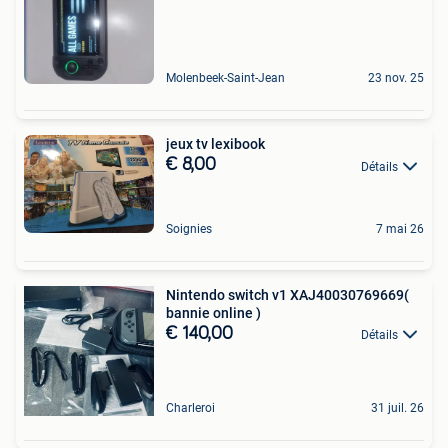
Molenbeek-Saint-Jean
23 nov. 25
jeux tv lexibook
€ 8,00
Détails
Soignies
7 mai 26
Nintendo switch v1 XAJ40030769669(
bannie online )
€ 140,00
Détails
Charleroi
31 juil. 26