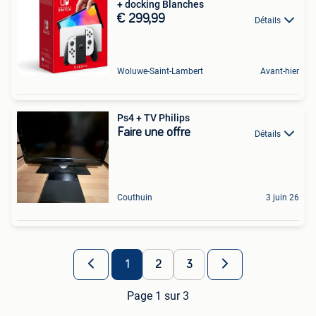
+ docking Blanches
€ 299,99
Détails
Woluwe-Saint-Lambert
Avant-hier
Ps4 + TV Philips
Faire une offre
Détails
Couthuin
3 juin 26
1
2
3
Page 1 sur 3