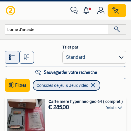
Consoles de jeu & Jeux vidéo
Trier par
Toutes les distances…
Sauvegarder votre recherche
Filtres
Consoles de jeu & Jeux vidéo
Carte mère hyper neo geo 64 ( complet )
€ 285,00
Détails