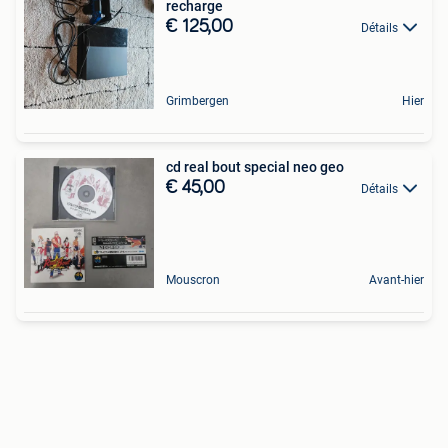
recharge
€ 125,00
Détails
Grimbergen
Hier
cd real bout special neo geo
€ 45,00
Détails
Mouscron
Avant-hier