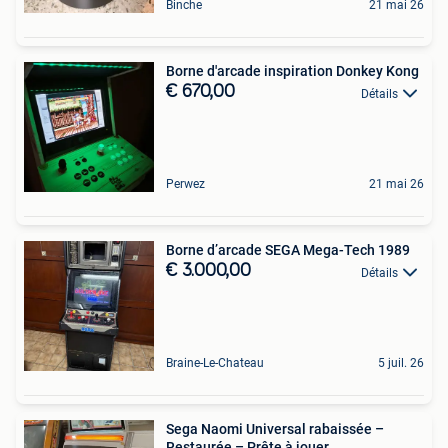
Binche
21 mai 26
Borne d'arcade inspiration Donkey Kong
€ 670,00
Détails
Perwez
21 mai 26
Borne d’arcade SEGA Mega-Tech 1989
€ 3.000,00
Détails
Braine-Le-Chateau
5 juil. 26
Sega Naomi Universal rabaissée –
Restaurée – Prête à jouer