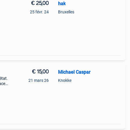
€ 25,00
hak
25 févr. 24
Bruxelles
€ 15,00
Michael Caspar
état.
21 mars 26
Knokke
races
utres