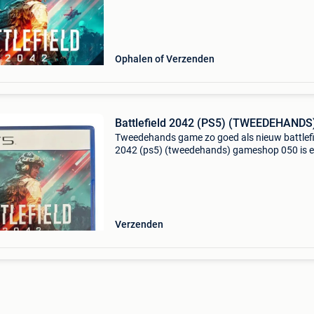
klarna achteraf betalen. - Groot assortiment en
Ophalen of Verzenden
Battlefield 2042 (PS5) (TWEEDEHANDS
Tweedehands game zo goed als nieuw battlefi
2042 (ps5) (tweedehands) gameshop 050 is 
gameshop die bestaat sinds 2017.inkoop en
verkoop van spelcomputers en games.geen fy
winkel! Ophalen ka
Verzenden