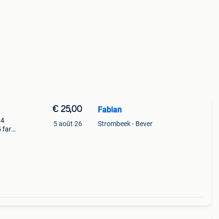
€ 25,00
Fabian
 4
5 août 26
Strombeek - Bever
 far