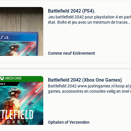
Battlefield 2042 (PS4).
Jeu battlefield 2042 pour playstation 4 en parf
état. Boîte et jeu avec un minimum de traces
d&#39;utilisation, consultez également mes a
publicités/jeux/accessoires ps4/ps4. Enlèvem
ou
Comme neuf
Enlèvement
Battlefield 2042 (Xbox One Games)
Battlefield 2042 www.justingames.nl koop al 
games, accessoires en consoles veilig en snel 
onze webshop met bancontact, belfius, kbc/c
klarna achteraf betalen. - Groot assortiment en
Ophalen of Verzenden