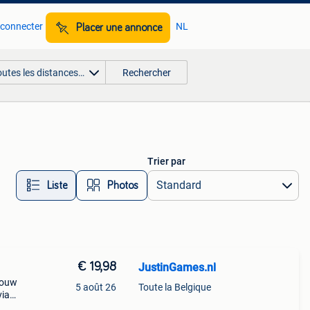
 connecter
NL
Placer une annonce
outes les distances…
Rechercher
Trier par
Liste
Photos
€ 19,98
JustinGames.nl
jouw
5 août 26
Toute la Belgique
via
bc of