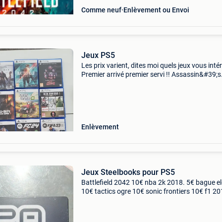
Comme neuf
Enlèvement ou Envoi
Jeux PS5
Les prix varient, dites moi quels jeux vous inté
Premier arrivé premier servi !! Assassin&#39;s
creed mirage assassin&#39;s creed valhalla
battlefield 2042 fnaf help wanted 2 call of dut
Enlèvement
Jeux Steelbooks pour PS5
Battlefield 2042 10€ nba 2k 2018. 5€ bague e
10€ tactics ogre 10€ sonic frontiers 10€ f1 20
5€ l&#39;origine de stranger of paradise final
fantasy 10€ cr