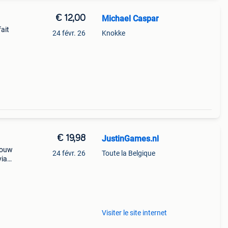
€ 12,00
Michael Caspar
ait
24 févr. 26
Knokke
utres
ent
€ 19,98
JustinGames.nl
jouw
24 févr. 26
Toute la Belgique
via
bc of
 alle
Visiter le site internet