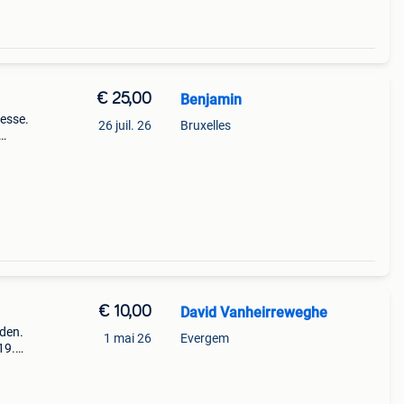
€ 25,00
Benjamin
resse.
26 juil. 26
Bruxelles
€ 10,00
David Vanheirreweghe
lden.
1 mai 26
Evergem
19.