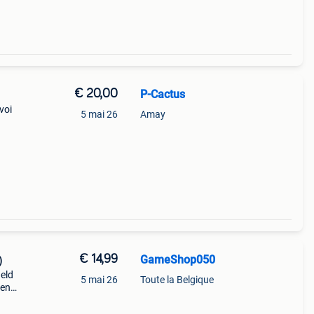
€ 20,00
P-Cactus
voi
5 mai 26
Amay
€ 14,99
GameShop050
)
eld
5 mai 26
Toute la Belgique
een
sieke