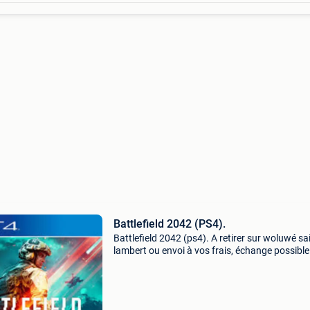
Battlefield 2042 (PS4).
Battlefield 2042 (ps4). A retirer sur woluwé sa
lambert ou envoi à vos frais, échange possible
contre tout ce qui touche aux jeux vidéo récen
retro. N&#39;hésitez pas à consulter mes aut