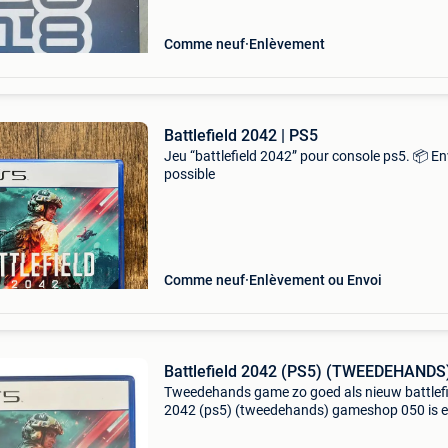
Comme neuf
Enlèvement
Battlefield 2042 | PS5
Jeu “battlefield 2042” pour console ps5. 📦 En
possible
Comme neuf
Enlèvement ou Envoi
Battlefield 2042 (PS5) (TWEEDEHANDS
Tweedehands game zo goed als nieuw battlefi
2042 (ps5) (tweedehands) gameshop 050 is 
gameshop die bestaat sinds 2017.inkoop en
verkoop van spelcomputers en games.geen fy