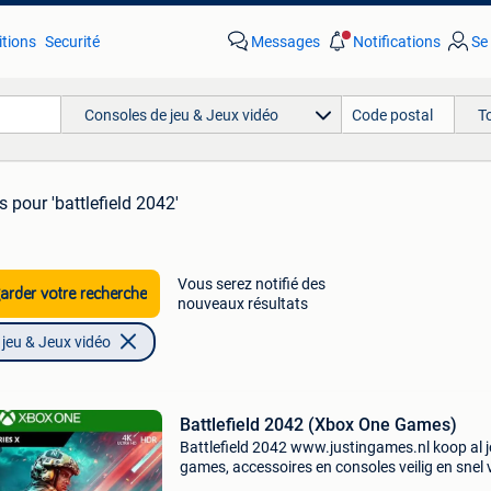
tions
Securité
Messages
Notifications
Se
Consoles de jeu & Jeux vidéo
T
ts
pour 'battlefield 2042'
Vous serez notifié des
rder votre recherche
nouveaux résultats
jeu & Jeux vidéo
Battlefield 2042 (Xbox One Games)
Battlefield 2042 www.justingames.nl koop al 
games, accessoires en consoles veilig en snel 
onze webshop met bancontact, belfius, kbc/c