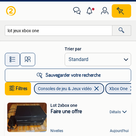
Jeux | Xbox One
Trier par
Toutes les distances…
Sauvegarder votre recherche
Filtres
Consoles de jeu & Jeux vidéo
Xbox One
Lot 2xbox one
Faire une offre
Détails
Nivelles
Aujourd'hui