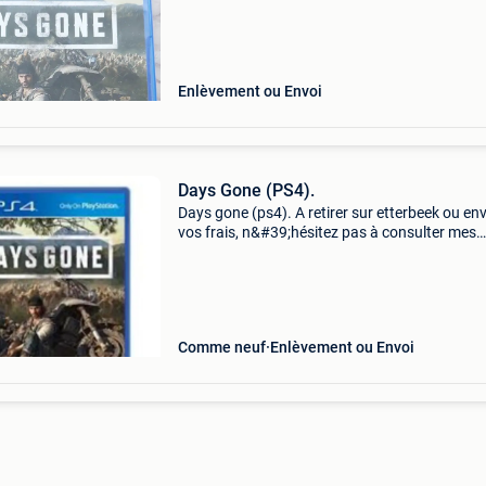
Enlèvement ou Envoi
Days Gone (PS4).
Days gone (ps4). A retirer sur etterbeek ou env
vos frais, n&#39;hésitez pas à consulter mes
autres annonces playstation, switch, wii, xbox
ect... Ce monde veut votre mort progressez à 
Comme neuf
Enlèvement ou Envoi