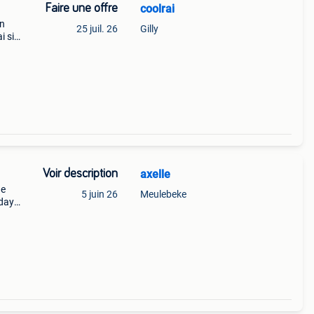
Faire une offre
coolrai
on
25 juil. 26
Gilly
i si
aire
Voir description
axelle
he
5 juin 26
Meulebeke
 days
 the