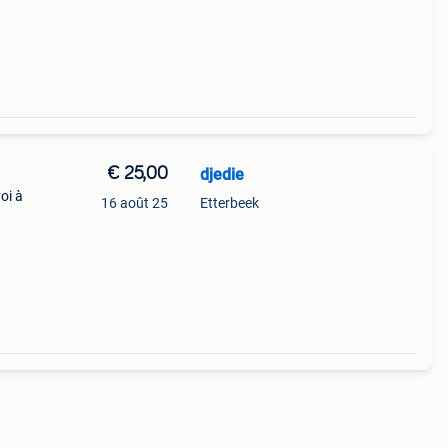
€ 25,00
djedie
oi à
16 août 25
Etterbeek
,
traver