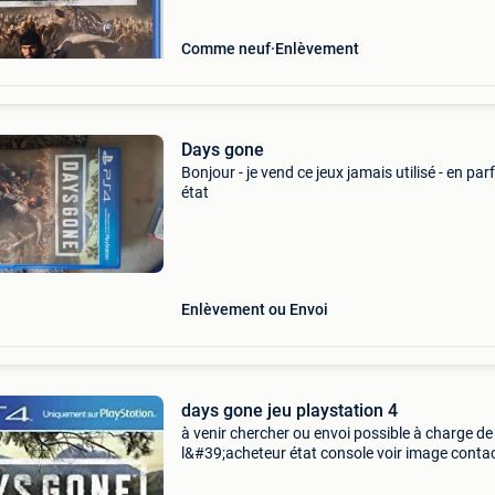
Comme neuf
Enlèvement
Days gone
Bonjour - je vend ce jeux jamais utilisé - en parf
état
Enlèvement ou Envoi
days gone jeu playstation 4
à venir chercher ou envoi possible à charge de
l&#39;acheteur état console voir image conta
direct par gsm ou par message voir profil offr
inutile, prix fixe svp