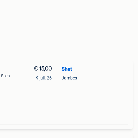
€ 15,00
Shet
 Si en
9 juil. 26
Jambes