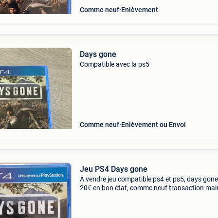
Comme neuf
Enlèvement
Days gone
Compatible avec la ps5
Comme neuf
Enlèvement ou Envoi
Jeu PS4 Days gone
A vendre jeu compatible ps4 et ps5, days gon
20€ en bon état, comme neuf transaction mai
mains alentours de liège pas de paypal, pas
d&#39;expedition, pas de livraison et pas de t