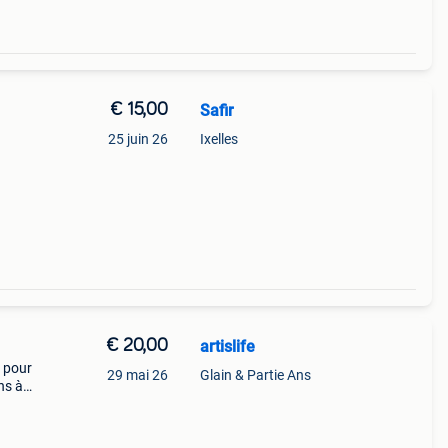
€ 15,00
Safir
25 juin 26
Ixelles
€ 20,00
artislife
e pour
29 mai 26
Glain & Partie Ans
ns à
ro