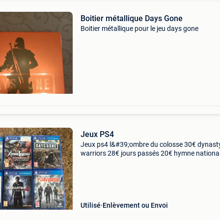
Boitier métallique Days Gone
Boitier métallique pour le jeu days gone
Jeux PS4
Jeux ps4 l&#39;ombre du colosse 30€ dynast
warriors 28€ jours passés 20€ hymne nationa
uncharted 4 10€ la division 6€
Utilisé
Enlèvement ou Envoi