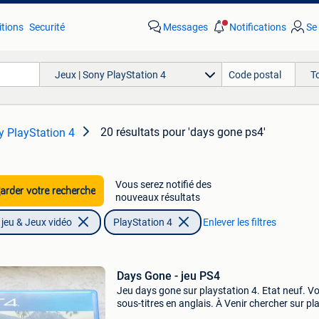
tions
Securité
Messages
Notifications
Se
Jeux | Sony PlayStation 4
T
20 résultats
pour 'days gone ps4'
y PlayStation 4
Vous serez notifié des
rder votre recherche
nouveaux résultats
jeu & Jeux vidéo
PlayStation 4
Enlever les filtres
Days Gone - jeu PS4
Jeu days gone sur playstation 4. Etat neuf. Vo
sous-titres en anglais. À Venir chercher sur pl
bruxelles ou vilvoorde. Envoi postal possible.