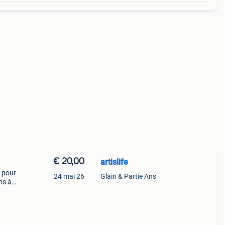
€ 20,00
artislife
e pour
24 mai 26
Glain & Partie Ans
ns à
ro