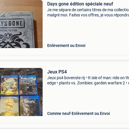
Days gone édition spéciale neuf
Je me sépare de certains titres de ma collecti
malgré moi. Faites vos offres, je vous répondra
intéressé ! N&#39;hésitez pas à consulter mes
autres annonces pour composer un lot et me f
Enlèvement ou Envoi
Jeux PS4
Jeux ps4 bovenste rij • tt isle of man: ride on t
edge • plants vs. Zombies: garden warfare 2 •
gone middelste rij • lego marvel super heroes •
evil within • f
Comme neuf
Enlèvement ou Envoi