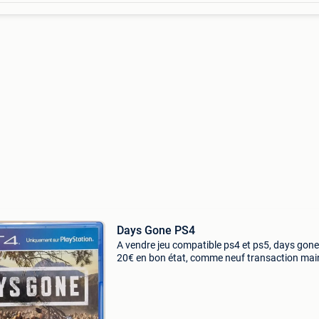
Days Gone PS4
A vendre jeu compatible ps4 et ps5, days gon
20€ en bon état, comme neuf transaction mai
mains alentours de liège pas de paypal, pas
d&#39;expedition, pas de livraison et pas de t