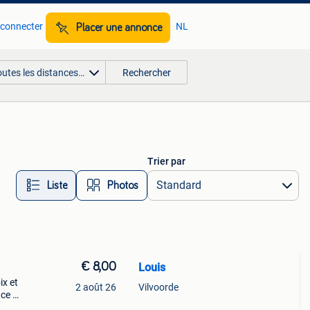
 connecter
NL
Placer une annonce
outes les distances…
Rechercher
Trier par
Liste
Photos
€ 8,00
Louis
ix et
2 août 26
Vilvoorde
ace à