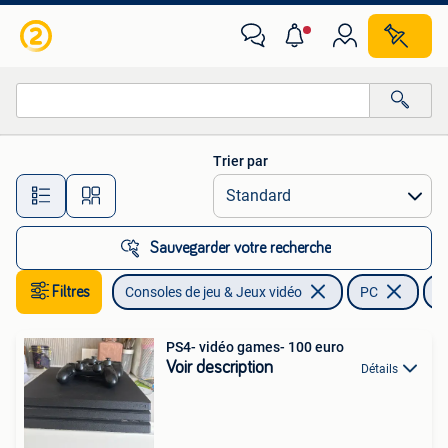
Jeux | PC
Trier par
Toutes les distances…
Sauvegarder votre recherche
Filtres
Consoles de jeu & Jeux vidéo
PC
S
PS4- vidéo games- 100 euro
Voir description
Détails