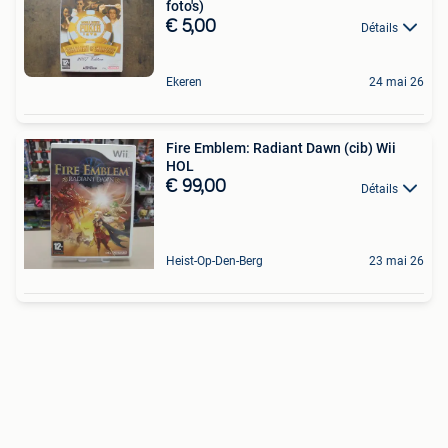
foto's)
€ 5,00
Détails
Ekeren
24 mai 26
Fire Emblem: Radiant Dawn (cib) Wii
HOL
€ 99,00
Détails
Heist-Op-Den-Berg
23 mai 26