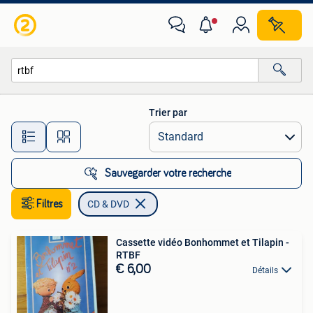
CD & DVD
Trier par
Toutes les distances…
Sauvegarder votre recherche
Filtres
CD & DVD
Cassette vidéo Bonhommet et Tilapin -
RTBF
€ 6,00
Détails