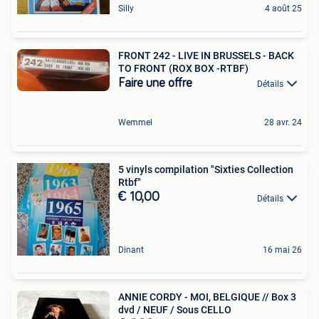
Silly
4 août 25
FRONT 242 - LIVE IN BRUSSELS - BACK
TO FRONT (ROX BOX -RTBF)
Faire une offre
Détails
Wemmel
28 avr. 24
5 vinyls compilation "Sixties Collection
Rtbf"
€ 10,00
Détails
Dinant
16 mai 26
ANNIE CORDY - MOI, BELGIQUE // Box 3
dvd / NEUF / Sous CELLO