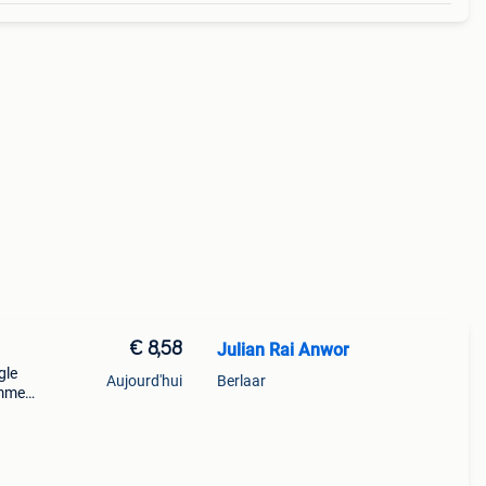
€ 8,58
Julian Rai Anwor
gle
Aujourd'hui
Berlaar
mmer:
n
tjes