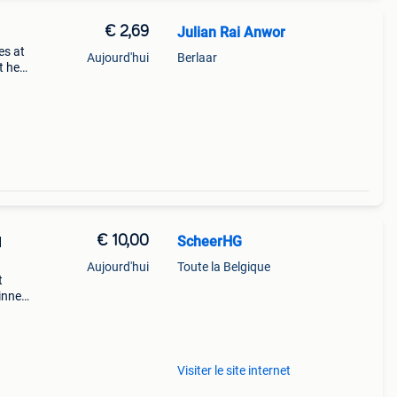
€ 2,69
Julian Rai Anwor
es at
Aujourd'hui
Berlaar
t het
kket
€ 10,00
ScheerHG
l
Aujourd'hui
Toute la Belgique
t
innen
Visiter le site internet