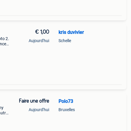
€ 1,00
kris duvivier
oto 2.
Aujourd'hui
Schelle
nces.
eront
Faire une offre
Polo73
nny
Aujourd'hui
Bruxelles
autre
 site