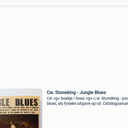
Cw. Stoneking - Jungle Blues
Cd: vg+ boekje / hoes: vg+ c.w. Stoneking - jun
blues, als fysieke uitgave op cd. Catalogusnu
khr-02cd de foto&#39;s tonen het aangebode
exemplaar. Bij meerdere aankopen kan alles ne