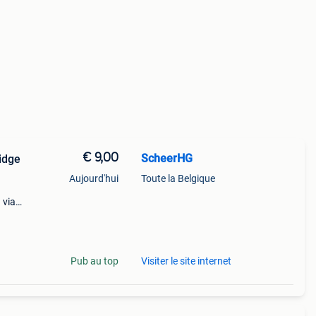
€ 9,00
ScheerHG
idge
Aujourd'hui
Toute la Belgique
 via
,
Pub au top
Visiter le site internet