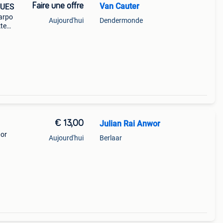
Faire une offre
Van Cauter
LUES
harpo
Aujourd'hui
Dendermonde
kte
hij te
€ 13,00
Julian Rai Anwor
ñor
Aujourd'hui
Berlaar
den.
lles