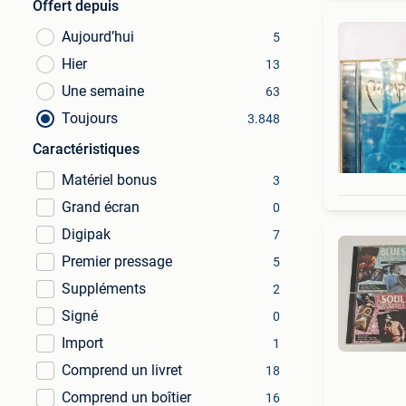
Offert depuis
Aujourd’hui
5
Hier
13
Une semaine
63
Toujours
3.848
Caractéristiques
Matériel bonus
3
Grand écran
0
Digipak
7
Premier pressage
5
Suppléments
2
Signé
0
Import
1
Comprend un livret
18
Comprend un boîtier
16