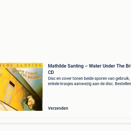
Mathilde Santing – Water Under The Br
CD
Disc en cover tonen beide sporen van gebruik,
enkele krasjes aanwezig aan de disc. Bestellen
scheerhg.nl. Betalen mogelijk met bancontact
verzending vanuit nederland en binnen 2 - 3
werkdagen thu
Verzenden