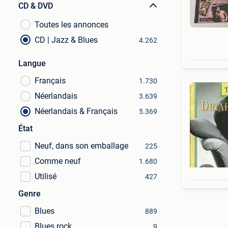
CD & DVD
Toutes les annonces
CD | Jazz & Blues
4.262
Langue
Français
1.730
Néerlandais
3.639
Néerlandais & Français
5.369
État
Neuf, dans son emballage
225
Comme neuf
1.680
Utilisé
427
Genre
Blues
889
Blues rock
9