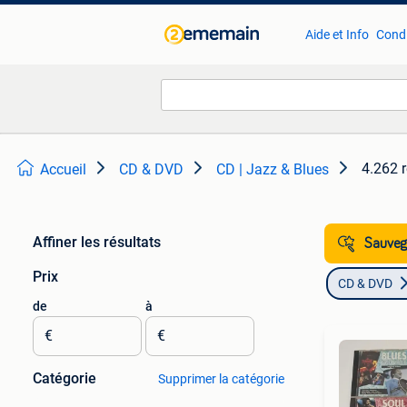
Aide et Info
Condi
4.262 r
Accueil
CD & DVD
CD | Jazz & Blues
Affiner les résultats
Sauvega
Prix
CD & DVD
de
à
€
€
Catégorie
Supprimer la catégorie