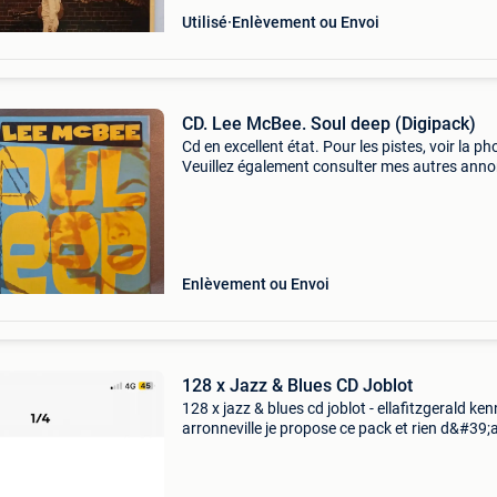
Utilisé
Enlèvement ou Envoi
CD. Lee McBee. Soul deep (Digipack)
Cd en excellent état. Pour les pistes, voir la ph
Veuillez également consulter mes autres anno
Si vous le souhaitez, toutes vos commandes s
réservées et conservées pour vous jusqu&
Enlèvement ou Envoi
128 x Jazz & Blues CD Joblot
128 x jazz & blues cd joblot - ellafitzgerald ke
arronneville je propose ce pack et rien d&#39;
!! L&#39;annonce restera en ligne 5 jours sur le
.. Pas plus !! • jeudi/ve