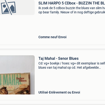
SLIM HARPO 5 CDbox - BUZZIN THE B
Ik zoek de 5 cdbox buzzin the blues van slim 
op bear family. Nieuw of in nog deftige gebrui
toestand. Wie heeft hem te koop of weet waar 
koop is? Prijs overeen te komen.
Comme neuf
Envoi
Taj Mahal - Senor Blues
Cd: vg+ boekje / hoes: vg+ dit exemplaar is se
blues van taj mahal op cd. Het afgebeelde
exemplaar is het exemplaar dat wordt verzon
Combineer gerust met andere titels, dan kan a
samen verz
Utilisé
Enlèvement ou Envoi