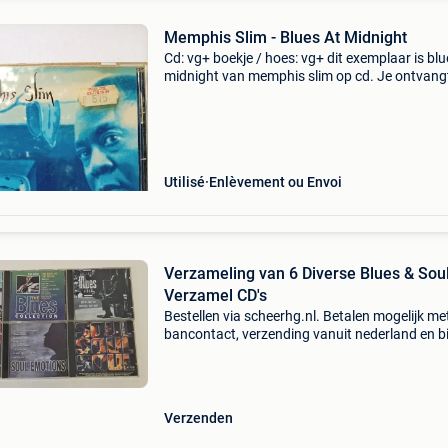
Memphis Slim - Blues At Midnight
Cd: vg+ boekje / hoes: vg+ dit exemplaar is blu
midnight van memphis slim op cd. Je ontvang
exemplaar dat op de foto&#39;s staat. Bij
meerdere aankopen kan alles netjes in een pa
mee
Utilisé
Enlèvement ou Envoi
Verzameling van 6 Diverse Blues & Sou
Verzamel CD's
Bestellen via scheerhg.nl. Betalen mogelijk me
bancontact, verzending vanuit nederland en b
2 - 3 werkdagen thuisbezorgd in belgië.
Verzenden