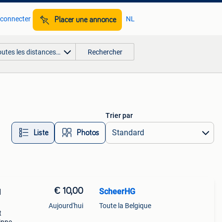
 connecter
NL
Placer une annonce
outes les distances…
Rechercher
Trier par
Liste
Photos
€ 10,00
ScheerHG
l
Aujourd'hui
Toute la Belgique
t