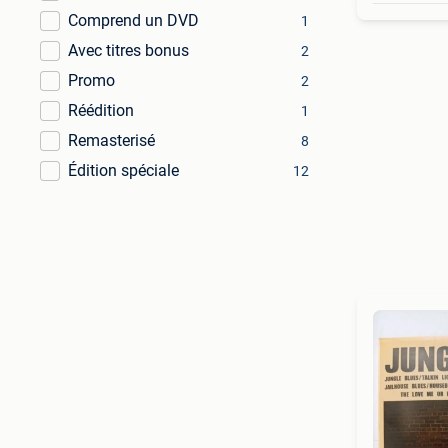
Comprend un DVD
1
Avec titres bonus
2
Promo
2
Réédition
1
Remasterisé
8
Édition spéciale
12