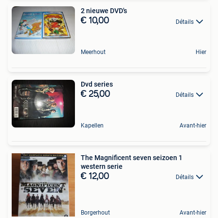
2 nieuwe DVD's
€ 10,00
Détails
Meerhout
Hier
Dvd series
€ 25,00
Détails
Kapellen
Avant-hier
The Magnificent seven seizoen 1
western serie
€ 12,00
Détails
Borgerhout
Avant-hier