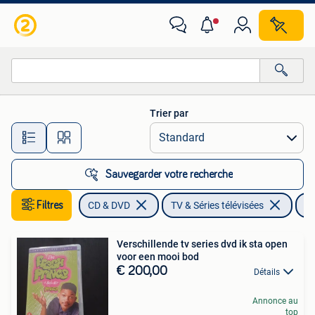
DVD | TV & Séries télévisées
Trier par
Toutes les distances…
Sauvegarder votre recherche
Filtres
CD & DVD
TV & Séries télévisées
Au
Verschillende tv series dvd ik sta open
voor een mooi bod
€ 200,00
Détails
Annonce au
top