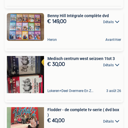
Benny Hill Intégrale complète dvd
€ 149,00
Détails
Heron
Avant-hier
Medisch centrum west seizoen 1tot 3
€ 30,00
Détails
Lokeren+Deel Overmere En Zele
3 août 26
Flodder - de complete tv-serie ( dvd box
)
€ 40,00
Détails