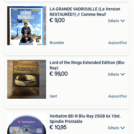
LA GRANDE VADROUILLE (La Version
RESTAURÉE!!) // Comme Neuf
€ 9,00
Détails
Bruxelles
Aujourd'hui
Lord of the Rings Extended Edition (Blu-
Ray)
€ 99,00
Détails
Gent
Aujourd'hui
Verbatim BD-R Blu-Ray 25GB 6x 10st.
Spindle Printable
€ 10,95
Détails