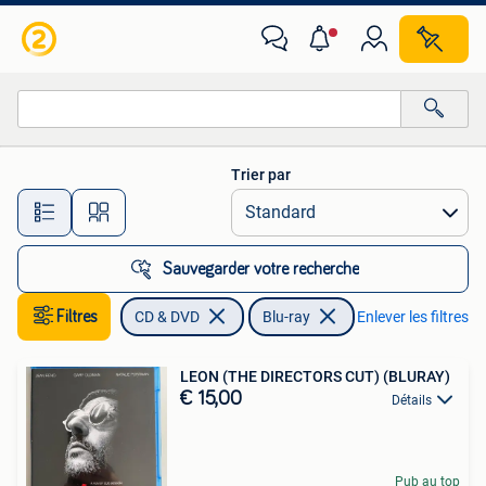
Blu-ray
Trier par
Toutes les distances…
Sauvegarder votre recherche
Filtres
CD & DVD
Blu-ray
Enlever les filtres
LEON (THE DIRECTORS CUT) (BLURAY)
€ 15,00
Détails
Pub au top