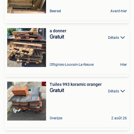
Beersel
Avant-hier
a donner
Gratuit
Détails
Ottignies-Louvain-La-Neuve
Hier
Tuiles 993 koramic oranger
Gratuit
Détails
Overijse
2 août 26