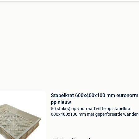
Stapelkrat 600x400x100 mm euronorm 
pp nieuw
50 stuk(s) op voorraad witte pp stapelkrat
600x400x100 mm met geperforeerde wanden
bodem. Optimale ventilatie voor opslag en logi
€ 3.95 Excl.btw (per stuk) € 4.78 Incl.btw (per