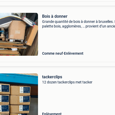
Bois à donner
Grande quantité de bois à donner à bruxelles.
palette bois, agglomères, … provient d’un anci
magasin de meuble sur mesure. Certaines pièc
plus de la moitié) est neuve encore en carton.
Comme neuf
Enlèvement
tackerclips
12 dozen tackerclips met tacker
Enlèvement