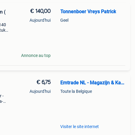
€ 140,00
Tonnenboer Vreys Patrick
m (
Aujourd'hui
Geel
 140
stuks
en of
,i
Annonce au top
€ 6,75
Emtrade NL - Magazijn & Kantoor
Aujourd'hui
Toute la Belgique
 -
a-
btw
Visiter le site internet