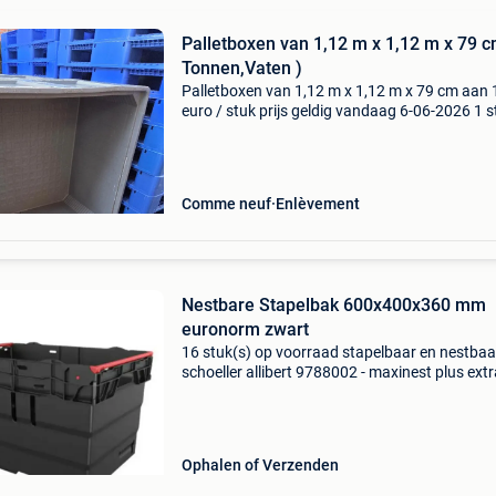
Palletboxen van 1,12 m x 1,12 m x 79 c
Tonnen,Vaten )
Palletboxen van 1,12 m x 1,12 m x 79 cm aan
euro / stuk prijs geldig vandaag 6-06-2026 1 
in voorraad prijs excl. Btw let op contant betal
bankcontact, payconiq voor al je vaten,tonnen
Comme neuf
Enlèvement
Nestbare Stapelbak 600x400x360 mm
euronorm zwart
16 stuk(s) op voorraad stapelbaar en nestbaar
schoeller allibert 9788002 - maxinest plus extr
deep single-height 600x400x360 € 6.75 Excl.
(gebruikt, per stuk) € 8.17 Incl.btw (gebruikt
Ophalen of Verzenden