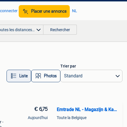
 connecter
NL
Placer une annonce
outes les distances…
Rechercher
Trier par
Liste
Photos
€ 6,75
Emtrade NL - Magazijn & Kantoor
Aujourd'hui
Toute la Belgique
 -