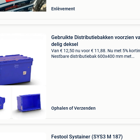
Enlèvement
Gebruikte Distributiebakken voorzien va
delig deksel
Van € 12,50 nu voor € 11,88. Nu met 5% korti
Nestbare distributiebak 600x400 mm met
krokodillendeksel – stevig polypropyleen – 60 l
blauw deze robuuste distributiebak is ideaal v
Ophalen of Verzenden
Festool Systainer (SYS3 M 187)