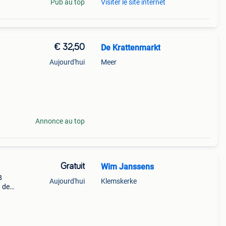
Pub au top
Visiter le site internet
€ 32,50
De Krattenmarkt
Aujourd'hui
Meer
Annonce au top
Gratuit
Wim Janssens
8
Aujourd'hui
Klemskerke
n de