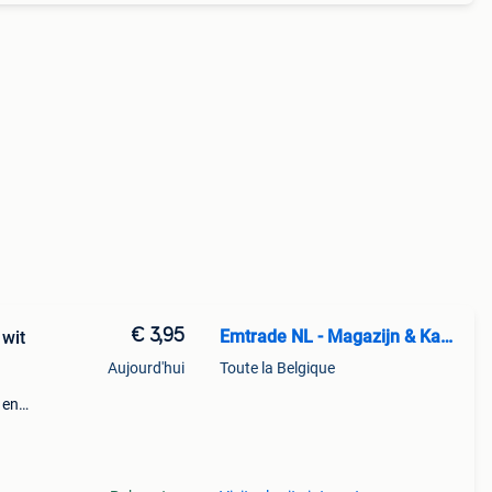
€ 3,95
Emtrade NL - Magazijn & Kantoor
wit
Aujourd'hui
Toute la Belgique
 en
stiek.
 stu