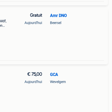
Gratuit
Amr DNO
 Mdf,
Aujourd'hui
Beersel
en
es (
€ 75,00
GCA
Aujourd'hui
Wevelgem