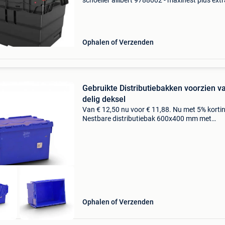
schoeller allibert 9788002 - maxinest plus extr
deep single-height 600x400x360 € 6.75 Excl.
(gebruikt, per stuk) € 8.17 Incl.btw (gebruikt
Ophalen of Verzenden
Gebruikte Distributiebakken voorzien va
delig deksel
Van € 12,50 nu voor € 11,88. Nu met 5% korti
Nestbare distributiebak 600x400 mm met
krokodillendeksel – stevig polypropyleen – 60 l
blauw deze robuuste distributiebak is ideaal v
Ophalen of Verzenden