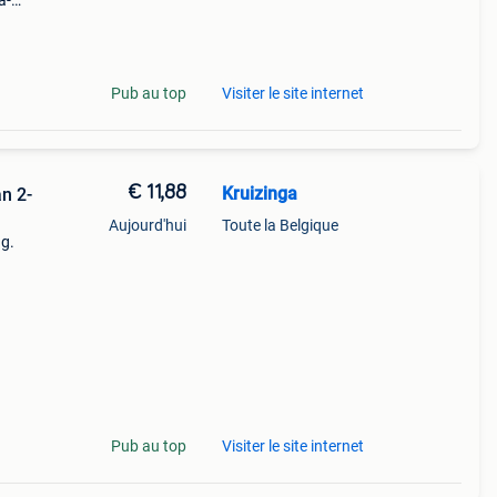
a-
btw
Pub au top
Visiter le site internet
€ 11,88
Kruizinga
n 2-
Aujourd'hui
Toute la Belgique
ng.
iter –
oor
Pub au top
Visiter le site internet