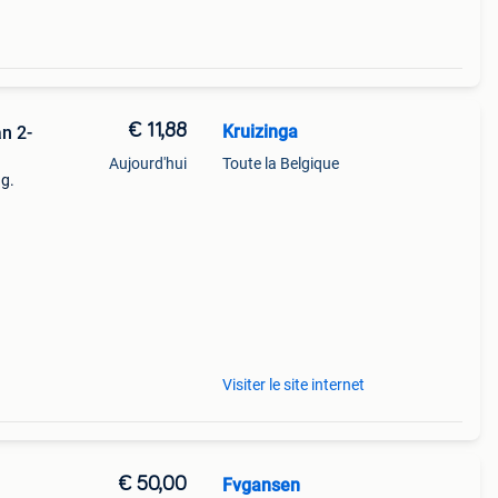
€ 11,88
Kruizinga
n 2-
Aujourd'hui
Toute la Belgique
ng.
iter –
oor
Visiter le site internet
€ 50,00
Fvgansen