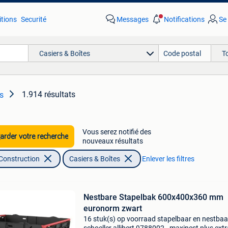
tions
Securité
Messages
Notifications
Se
Casiers & Boîtes
T
1.914 résultats
s
Vous serez notifié des
rder votre recherche
nouveaux résultats
 Construction
Casiers & Boîtes
Enlever les filtres
Nestbare Stapelbak 600x400x360 mm
euronorm zwart
16 stuk(s) op voorraad stapelbaar en nestbaar