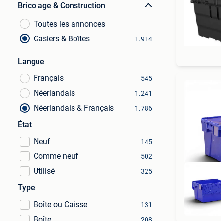
Bricolage & Construction
Toutes les annonces
Casiers & Boîtes
1.914
Langue
Français
545
Néerlandais
1.241
Néerlandais & Français
1.786
État
Neuf
145
Comme neuf
502
Utilisé
325
Type
Boîte ou Caisse
131
Boîte
208