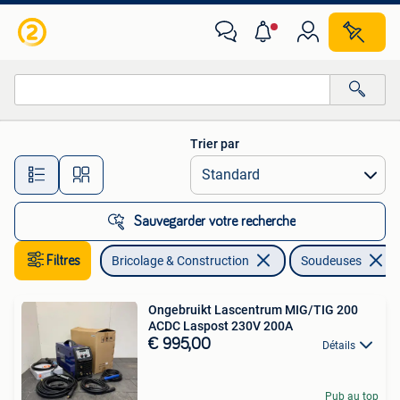
Outillage | Soudeuses
Trier par
Toutes les distances…
Sauvegarder votre recherche
Filtres
Bricolage & Construction
Soudeuses
Ongebruikt Lascentrum MIG/TIG 200
ACDC Laspost 230V 200A
€ 995,00
Détails
Pub au top